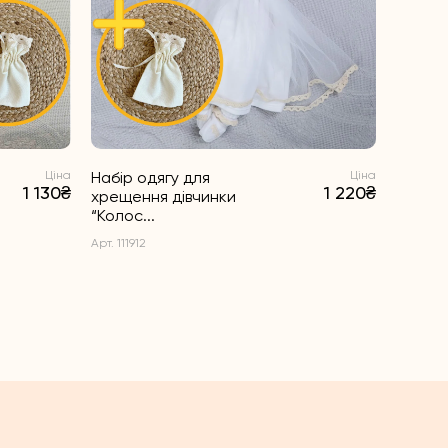
Ціна
Набір одягу для
Ціна
1 130₴
1 220₴
хрещення дівчинки
“Колос...
Арт. 111912