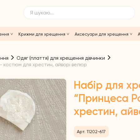
ення
Крижми для хрещення
Аксесуари для хрещення
А
ення
Одяг (плаття) для хрещення дівчинки
 – костюм для хрестин, айворі велюр
Набір для х
“Принцеса Ро
хрестин, айв
Арт. 11202-617