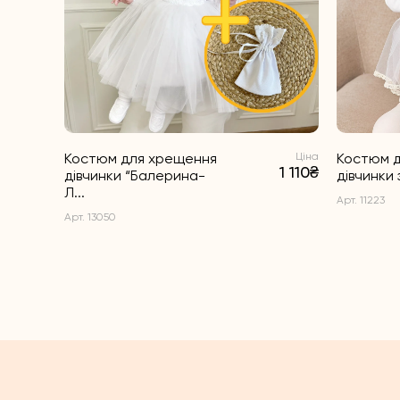
Костюм для хрещення
Ціна
Костюм 
1 110₴
дівчинки “Балерина-
дівчинки 
Л...
Арт. 11223
Арт. 13050