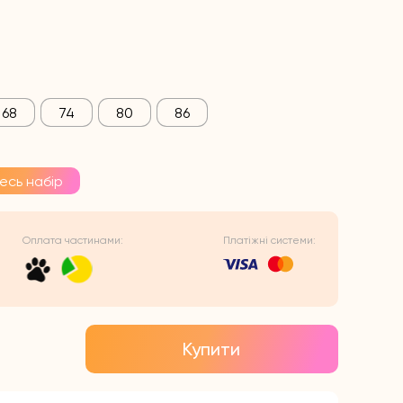
68
74
80
86
есь набір
Оплата частинами:
Платіжні системи:
Купити