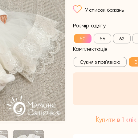
У список бажань
Розмір одягу
50
56
62
Комплектація
Сукня з пов'язкою
В
Купити в 1 клік