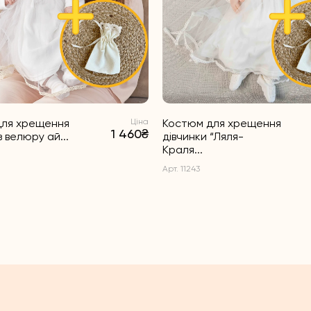
для хрещення
Ціна
Костюм для хрещення
1 460₴
з велюру ай...
дівчинки “Ляля-
Краля...
Арт. 11243