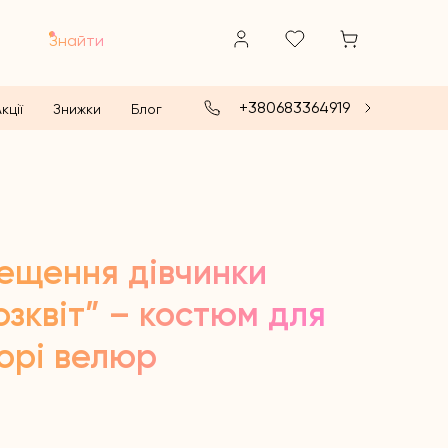
Знайти
+380683364919
кції
Знижки
Блог
рещення дівчинки
зквіт” – костюм для
орі велюр