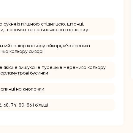
 сукня із пишною спідницею, штанці,
и, шапочка та пов'язочка на голівоньку
ьний велюр кольору айворі, м'якесенька
очка кольору айворі
е якісне вишукане турецьке мереживо кольору
 перламутрові бусинки
 спинці на кнопочки
2, 68, 74, 80, 86 і більші