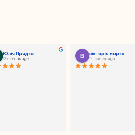
Юлія Прядка
вікторія марко
12 months ago
12 months ago