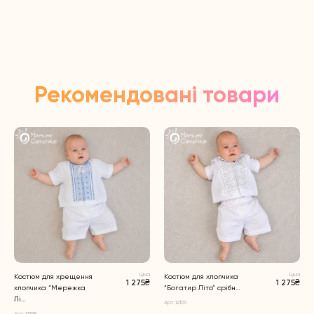
Рекомендовані товари
Ціна
Ціна
Костюм для хрещення
Костюм для хлопчика
1 275₴
1 275₴
хлопчика “Мережка
“Богатир Літо” срібн...
Лі...
Арт. 121131
Арт. 13159