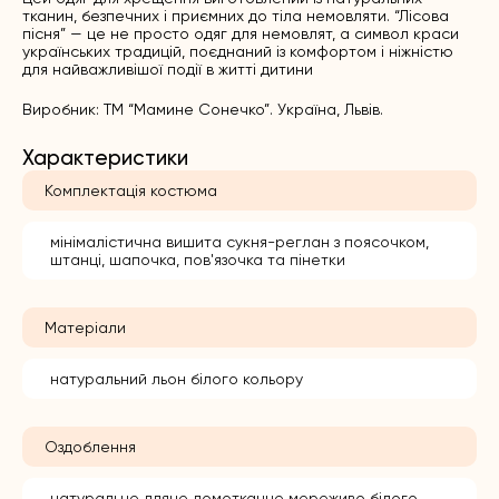
тканин, безпечних і приємних до тіла немовляти. “Лісова
пісня” — це не просто одяг для немовлят, а символ краси
українських традицій, поєднаний із комфортом і ніжністю
для найважливішої події в житті дитини
Виробник: ТМ “Мамине Сонечко”. Україна, Львів.
Характеристики
Комплектація костюма
мінімалістична вишита сукня-реглан з поясочком,
штанці, шапочка, пов'язочка та пінетки
Матеріали
натуральний льон білого кольору
Оздоблення
натуральне лляне домотканне мереживо білого