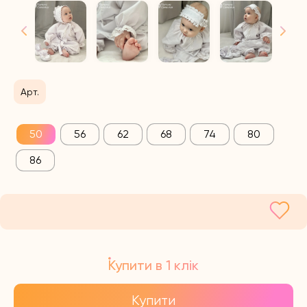
Арт.
50
56
62
68
74
80
86
Купити в 1 клік
Купити