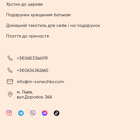
Хустки до церкви
Подарунки хрещеним батькам
Домашній текстиль для себе і на подарунок
Плаття до причастя
+380683364919
+380634362665
info@m-sonechko.com
м. Львів,
вул.Доробок 36А