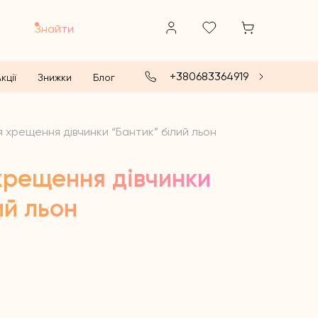
Знайти
+380683364919
кції
Знижки
Блог
 хрещення дівчинки “Бантик” білий льон
хрещення дівчинки
ий льон