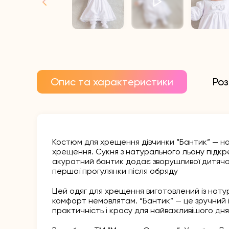
Опис та характеристики
Роз
Костюм для хрещення дівчинки “Бантик” — на
хрещення. Сукня з натурального льону підк
акуратний бантик додає зворушливої дитячої 
першої прогулянки після обряду
Цей одяг для хрещення виготовлений із натур
комфорт немовлятам. “Бантик” — це зручний і
практичність і красу для найважливішого дня