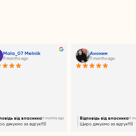
Mala_07 Melniik
Аноним
11 months ago
11 months ago
повідь від власника
Відповідь від власника
11 months ago
11 m
о дякуємо за відгук!!!))
Щиро дякуємо за відгук!!!))