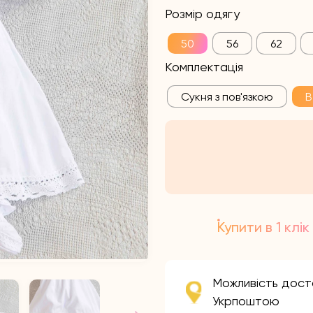
Розмір одягу
50
56
62
Комплектація
Сукня з пов'язкою
В
Купити в 1 клік
Можливість дост
Укрпоштою