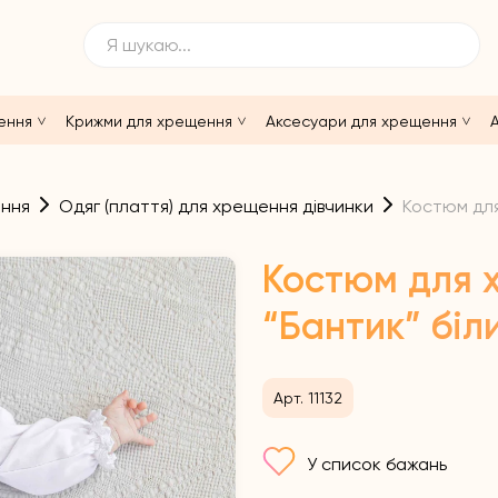
ення
Крижми для хрещення
Аксесуари для хрещення
А
ення
Одяг (плаття) для хрещення дівчинки
Костюм для
Костюм для 
“Бантик” біл
Арт. 11132
У список бажань