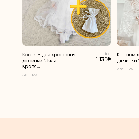
Костюм для хрещення
Ціна
Костюм 
1 130₴
дівчинки “Ляля-
дівчинки 
Краля...
Арт. 11125
Арт. 11231