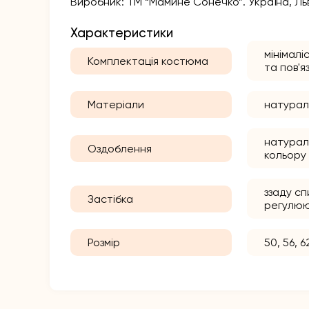
Виробник: ТМ “Мамине Сонечко”. Україна, Льв
Характеристики
мінімалі
Комплектація костюма
та пов'я
Матеріали
натурал
натурал
Оздоблення
кольору
ззаду сп
Застібка
регулюю
Розмір
50, 56, 6