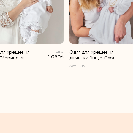
для хрещення
Ціна
Одяг для хрещення
1 050₴
“Мамина кв...
дівчинки “Ініціал” зол...
Арт. 11216