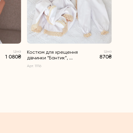
Ціна
Костюм для хрещення
Ціна
1 080₴
870₴
дівчинки “Бантик”, ...
Арт. 11116