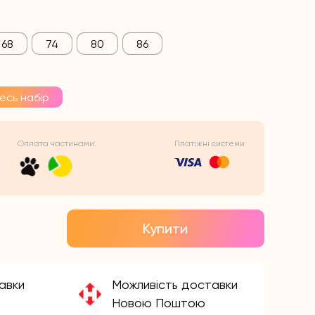
68
74
80
86
есь набір
Оплата частинами:
Платіжні системи:
Купити
авки
Можливість доставки
Новою Поштою