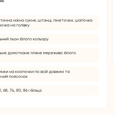
ів.
стична ніжна сукня, штанці, пінеточки, шапочка
зочка на голівку
ьний льон білого кольору
ьне домоткане лляне мереживо білого
инки на кнопочки по всій довжині та
чий поясочок
2, 68, 74, 80, 86 і більші