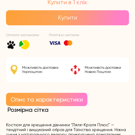
Купити в 1 клік
Купити
Оплата частинами:
Платіжні системи:
Можливість доставки
Можливість доставки
Укрпоштою
Новою Поштою
Опис та характеристики
Розмірна сітка
Костюм для хрещення дівчинки “Ляля-Краля Плюс” —
тендітний і вишуканий образ для Таїнства хрещення. Ніжна
сукня з натурального велюру, прикрашена домотканим