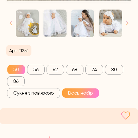
Арт. 11231
50
56
62
68
74
80
86
Сукня з пов'язкою
Весь набір