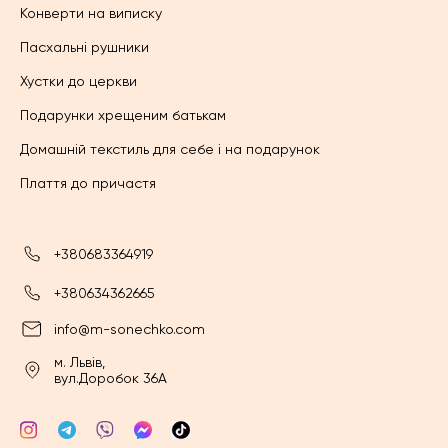
Конверти на виписку
Пасхальні рушники
Хустки до церкви
Подарунки хрещеним батькам
Домашній текстиль для себе і на подарунок
Плаття до причастя
+380683364919
+380634362665
info@m-sonechko.com
м. Львів,
вул.Доробок 36А