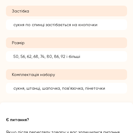
Застібка
сукня по спинці застібається на кнопочки
Розмір
50, 56, 62, 68, 74, 80, 86, 92 і більші
Комплектація набору
сукня, штанці, шапочка, пов'язочка, пінеточки
Є питання?
Якщо після перегляду товару у вас залишилися питання,