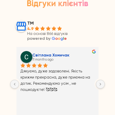
Відгуки клієнтів
ТМ
4.9
На основі 866 відгуків
powered by
G
o
o
g
l
e
Світлана Хомичак
11 months ago
Дякуємо, дуже задоволені. Якість 
крижми прекрасна, дуже приємна на 
дотик. Рекомендуємо усім , не 
пошкодуєте! 🥰🥰🥰
Ві
Щир