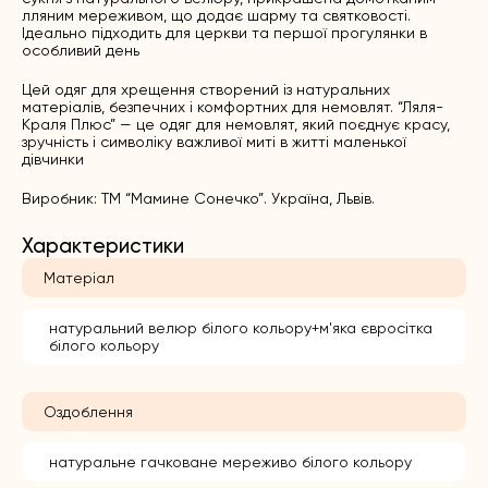
лляним мереживом, що додає шарму та святковості.
Ідеально підходить для церкви та першої прогулянки в
особливий день
Цей одяг для хрещення створений із натуральних
матеріалів, безпечних і комфортних для немовлят. “Ляля-
Краля Плюс” — це одяг для немовлят, який поєднує красу,
зручність і символіку важливої миті в житті маленької
дівчинки
Виробник: ТМ “Мамине Сонечко”. Україна, Львів.
Характеристики
Матеріал
натуральний велюр білого кольору+м'яка євросітка
білого кольору
Оздоблення
натуральне гачковане мереживо білого кольору