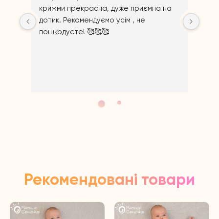
крижми прекрасна, дуже приємна на 
дотик. Рекомендуємо усім , не 
пошкодуєте! 🥰🥰🥰
Ві
Щир
Рекомендовані товари