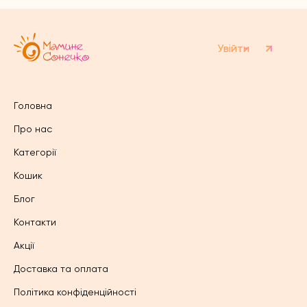
вибрати
на
на
сторінці
сторінці
товару
товару
Увійти
Головна
Про нас
Категорії
Кошик
Блог
Контакти
Акції
Доставка та оплата
Політика конфіденційності