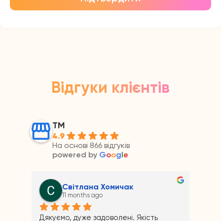
Відгуки клієнтів
ТМ
4.9
На основі 866 відгуків
powered by
G
o
o
g
l
e
Світлана Хомичак
11 months ago
Дякуємо, дуже задоволені. Якість 