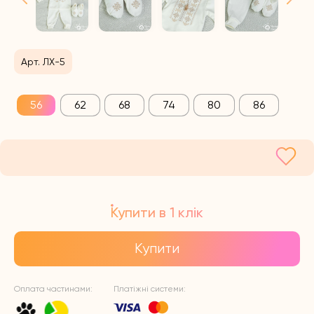
Арт. ЛХ-5
56
62
68
74
80
86
Купити в 1 клік
Купити
Оплата частинами:
Платіжні системи: