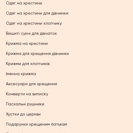
Одяг на хрестини
Одяг на хрестини для дівчинки
Одяг на хрестини хлопчику
Вишиті сукні для дівчаток
Крижма на хрестини
Крижма для хрещення дівчинки
Крижми для хлопчиків
Іменна крижма
Аксесуари для хрещення
Конверти на виписку
Пасхальні рушники
Хустки до церкви
Подарунки хрещеним батькам