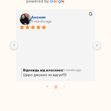
powered by
G
o
o
g
l
e
Аноним
11 months ago
Відповідь від власника
Ві
11 months ago
Щиро дякуємо за відгук!!!))
Щир