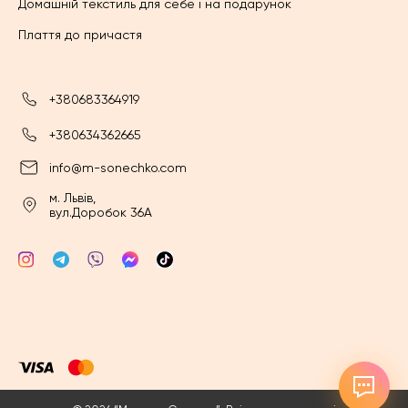
Домашній текстиль для себе і на подарунок
Плаття до причастя
+380683364919
+380634362665
info@m-sonechko.com
м. Львів,
вул.Доробок 36А