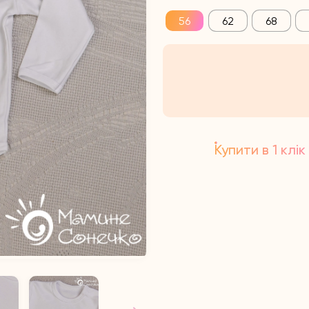
56
62
68
Купити в 1 клік