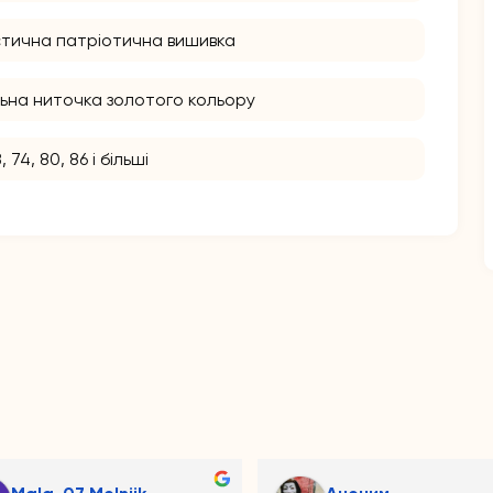
істична патріотична вишивка
ьна ниточка золотого кольору
, 74, 80, 86 і більші