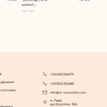
шокол...
Арт. 1314
Арт. 13153
я
+380683364919
 дівчинки
+380634362665
 хлопчика
info@m-sonechko.com
м. Львів,
вул.Доробок 36А
дівчинки