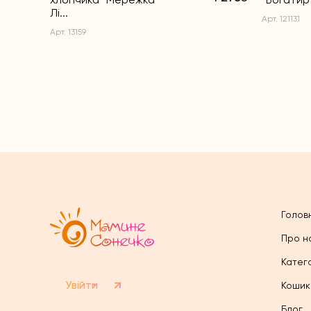
Лі...
Арт. 121131
Арт. 13159
Голов
Про н
Катего
Увійти
Кошик
Блог