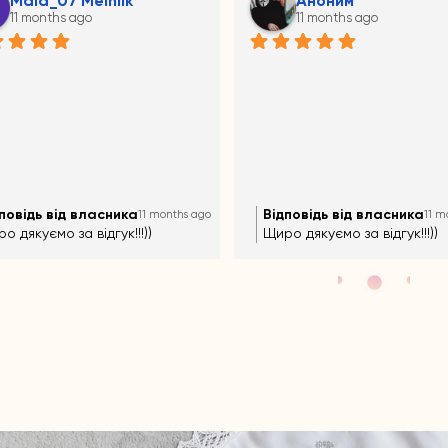
Mala_07 Melniik
Аноним
11 months ago
11 months ago
повідь від власника
Відповідь від власника
11 months ago
11 m
о дякуємо за відгук!!!))
Щиро дякуємо за відгук!!!))