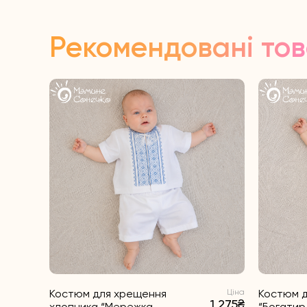
Рекомендовані то
Костюм для хрещення
Ціна
Костюм д
1 275₴
хлопчика “Мережка
“Богатир 