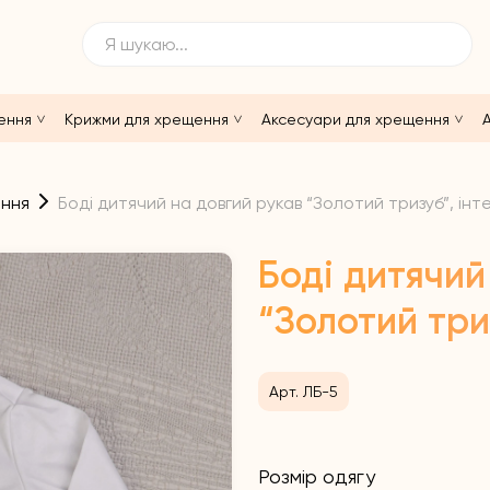
ення
Крижми для хрещення
Аксесуари для хрещення
А
ення
Боді дитячий на довгий рукав “Золотий тризуб”, інт
Боді дитячий
“Золотий три
Арт. ЛБ-5
Розмір одягу