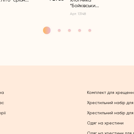
“Бойківськи...
Арт. 13148
на
Комплект для хрещенн
ас
Хрестильний набір для
рії
Хрестильний набір для
Одяг на хрестини
Одяг на хрестини для 