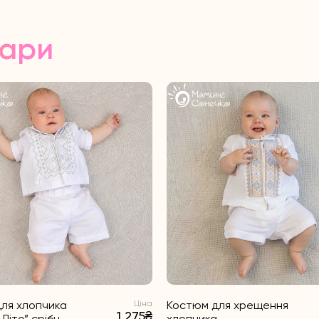
вари
ля хлопчика
Ціна
Костюм для хрещення
1 275₴
Літо” срібн...
хлопчика