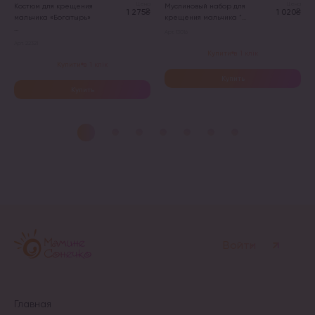
Цена
Цена
Костюм для крещения
Муслиновый набор для
1 275₴
1 020₴
мальчика «Богатырь»
крещения мальчика “...
...
Арт. 13016
Арт. 22321
Купити в 1 клік
Купити в 1 клік
Купить
Купить
Этот
Этот
товар
товар
имеет
имеет
несколько
несколько
вариаций.
вариаций.
Опции
Опции
можно
можно
выбрать
выбрать
на
на
странице
странице
товара.
товара.
Войти
Главная