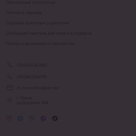
Пасхальные полотенца
Платки в церковь
Подарки крестным родителям
Домашний текстиль для себя и в подарок
Платья и вышиванки к причастию
+380634362665
+380683364919
m_sonechko@ukr.net
г. Львов,
ул.Доробок 36А