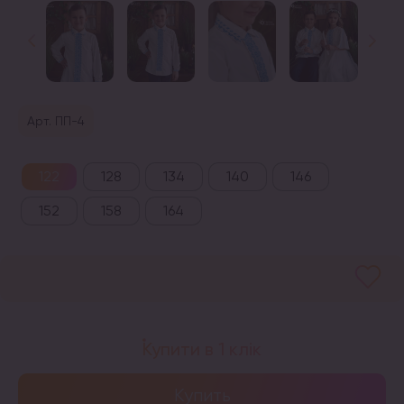
Арт. ПП-4
122
128
134
140
146
152
158
164
Купити в 1 клік
Купить