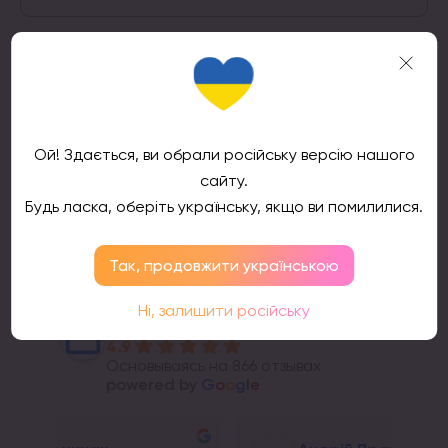
Подтвердить
Ой! Здається, ви обрали російську версію нашого
сайту.
Будь ласка, оберіть українську, якщо ви помилилися.
Отзывы клиентов
Так, продовжити українською
Ні, залишити російську
ТМ
4.9
Основываясь на 866 отзывах
powered by
G
o
o
g
l
e