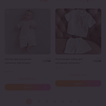
Цена
Цена
Костюм для крещения
Муслиновый набор для
1 275₴
1 020₴
мальчика «Богатырь»
крещения мальчика “...
...
Арт. 13016
Арт. 22321
Купити в 1 клік
Купити в 1 клік
Купить
Купить
Этот
Этот
товар
товар
имеет
имеет
несколько