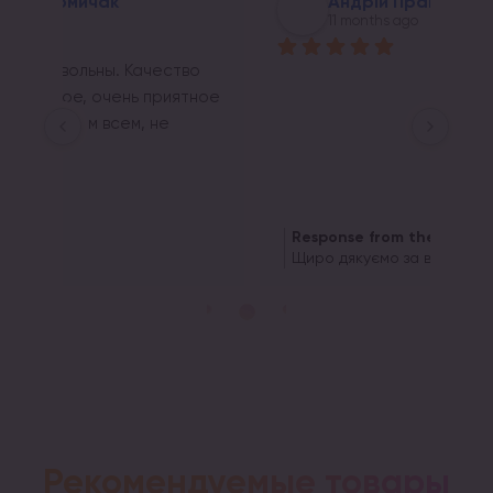
Андрій Прайс
11 months ago
о 
ное 
Response from the owner
Re
11 months ago
Щиро дякуємо за відгук!
Щир
Рекомендуемые товары