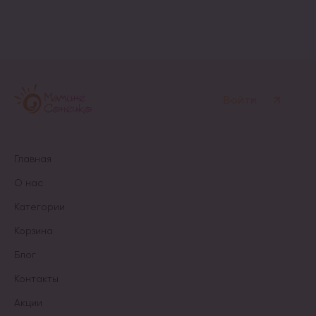
несколько
вариаций.
вариаций.
Опции
Опции
можно
можно
выбрать
выбрать
на
на
странице
странице
товара.
товара.
Войти
Главная
О нас
Категории
Корзина
Блог
Контакты
Акции