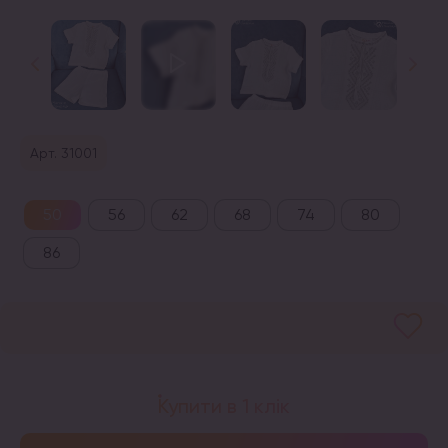
Арт. 31001
50
56
62
68
74
80
86
Купити в 1 клік