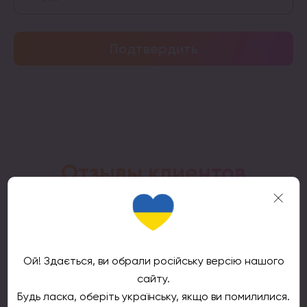
Подтвердить
Отзывы клиентов
ТМ
4.9
Основываясь на 866 отзывах
Ой! Здається, ви обрали російську версію нашого
powered by
G
o
o
g
l
e
сайту.
Будь ласка, оберіть українську, якщо ви помилилися.