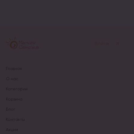
несколько
вариаций.
вариаций.
Опции
Опции
можно
можно
выбрать
выбрать
на
на
странице
странице
товара.
товара.
Войти
Главная
О нас
Категории
Корзина
Блог
Контакты
Акции