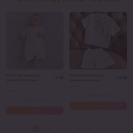
Цена
Цена
Костюм для крещения
Муслиновый набор для
1 275₴
1 020₴
мальчика «Богатырь»
крещения мальчика “...
...
Арт. 13016
Арт. 22321
Купити в 1 клік
Купити в 1 клік
Купить
Купить
Этот
Этот
товар
товар
имеет
имеет
несколько