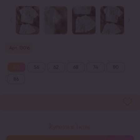
Арт. 13016
50
56
62
68
74
80
86
Купити в 1 клік