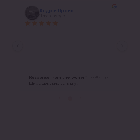
Андрій Прайс
11 months ago
о 
ное 
Response from the owner
Re
11 months ago
Щиро дякуємо за відгук!
Щир