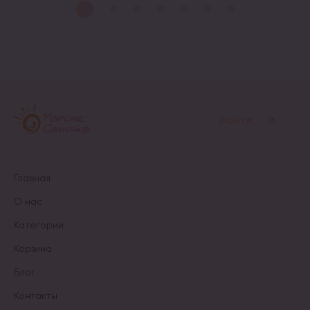
имеет
имеет
несколько
несколько
вариаций.
вариаций.
Опции
Опции
можно
можно
выбрать
выбрать
на
на
странице
странице
товара.
товара.
Войти
Главная
О нас
Категории
Корзина
Блог
Контакты