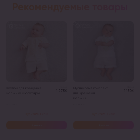
Рекомендуемые товары
Цена
Цена
Костюм для крещения
Муслиновый комплект
1 275₴
1 130₴
мальчика «Богатырь»
для крещения
...
мальчик...
Арт. 22321
Арт. 13006
Купити в 1 клік
Купити в 1 клік
Купить
Купить
Этот
Этот
товар
товар