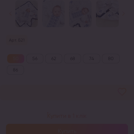
Арт. Б21
50
56
62
68
74
80
86
Купити в 1 клік
Купить