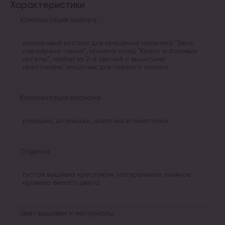
Характеристики
Комплектация набора
велюровый костюм для крещения мальчика "Хвоя
серебряно-синяя", крыжма-плед "Крест и боковые
ангелы", набор из 2-х свечей с вышитыми
крестиками, мешочек для первого локона
Комплектация костюма
рубашка, штанишки, шапочка и пинеточки
Отделка
густая вышивка крестиком, натуральное льняное
кружево белого цвета
Цвет вышивки и материалы