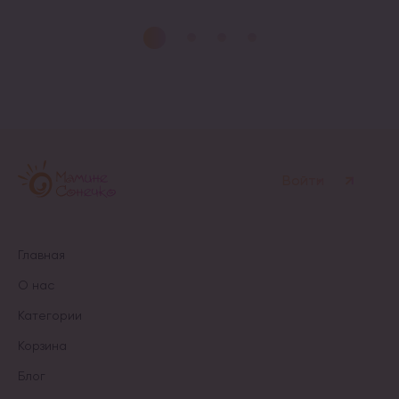
Этот
товар
товар
имеет
имеет
несколько
несколько
вариаций.
вариаций.
Опции
Опции
можно
можно
выбрать
выбрать
на
на
странице
странице
товара.
товара.
Войти
Главная
О нас
Категории
Корзина
Блог