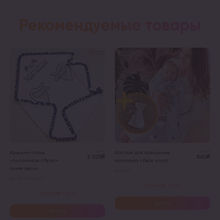
Рекомендуемые товары
Цена
Цена
Крыжма-плед
Костюм для крещения
2 025₴
860₴
утепленная «Эрик»
мальчика «Хвоя ультр...
синяя выши...
Арт. 12231
Арт. 31164-026-0531
Купити в 1 клік
Купити в 1 клік
Купить
Купить
Этот