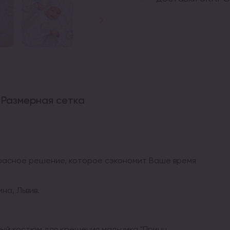
Размерная сетка
красное решение, которое сэкономит Ваше время
на, Львив.
ый костюм для крещения мальчика "Принц