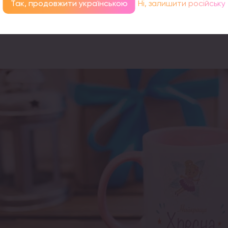
Так, продовжити українською
Ні, залишити російську