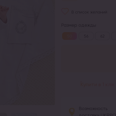
В список желаний
Размер одежды
50
56
62
Купити в 1 клік
Возможность
доставки UKRP