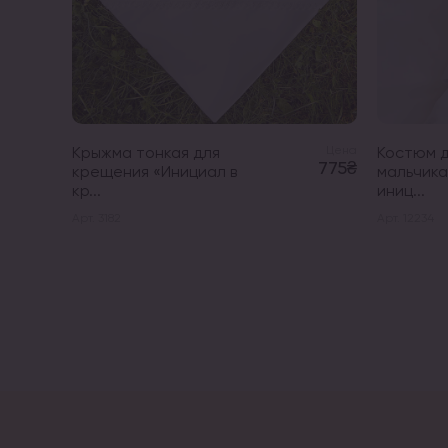
Крыжма тонкая для
Цена
Костюм 
775₴
крещения «Инициал в
мальчика
кр...
иниц...
Арт. 3182
Арт. 12234