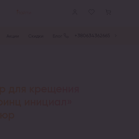
Найти
+380634362665
Акции
Скидки
Блог
р для крещения
ринц инициал»
люр