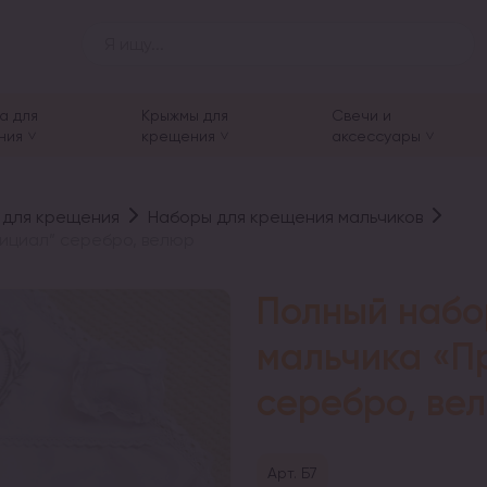
а для
Крыжмы для
Свечи и
ния
крещения
аксессуары
 для крещения
Наборы для крещения мальчиков
ициал” серебро, велюр
Полный набо
мальчика «П
серебро, ве
Арт. Б7