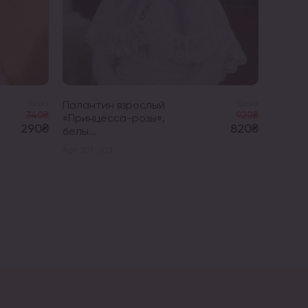
Цена
Палантин взрослый
Цена
Набор
340₴
920₴
«Принцесса-розы»,
для к
290₴
820₴
белы...
«Инициа
Арт. 307-603
Арт. 3182