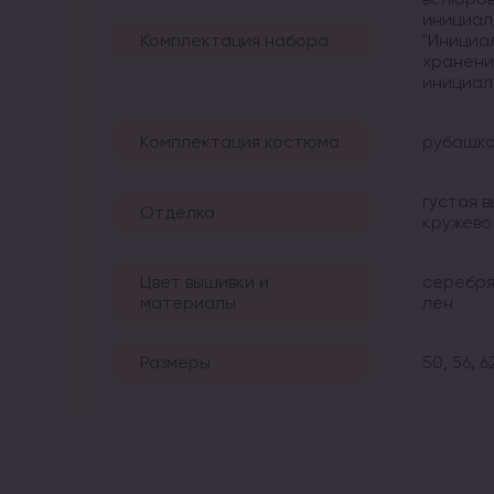
инициал
Комплектация набора
"Инициа
хранени
инициа
Комплектация костюма
рубашка
густая 
Отделка
кружево
Цвет вышивки и
серебря
материалы
лен
Размеры
50, 56, 6