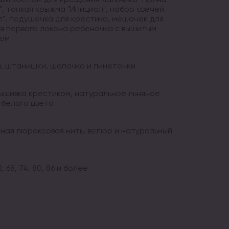
", тонкая крыжма "Инициал", набор свечей
л", подушечка для крестика, мешочек для
я первого локона ребеночка с вышитым
лом
, штанишки, шапочка и пинеточки
вышивка крестиком, натуральное льняное
 белого цвета
ная люрексовая нить, велюр и натуральный
2, 68, 74, 80, 86 и более