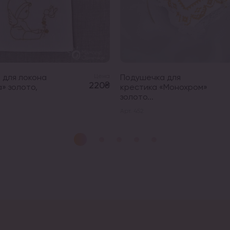
 для локона
Цена
Подушечка для
220₴
» золото,
крестика «Монохром»
золото...
Арт. 452