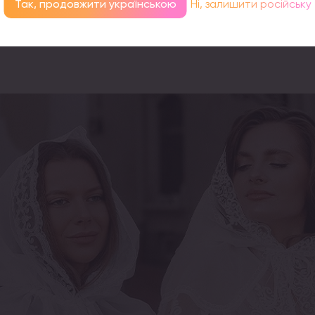
Так, продовжити українською
Ні, залишити російську