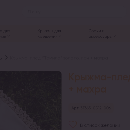
а для
Крыжмы для
Свечи и
ния
крещения
аксессуары
ы
Крыжма-плед “Тамила” золото, лен + махра
Крыжма-плед
+ махра
Арт. 31363-0512-006
В список желаний