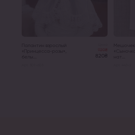
Палантин взрослый
Цена
Мешочек
920₴
«Принцесса-розы»,
«Сыночка
820₴
белы...
нат...
Арт. 307-603
Арт. 443-2