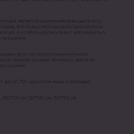
пледик является незаменимой вещью в быту
 мамы, его можно использовать практически
 всегда, а особая надпись будет напоминать о
е крещения
вышивка золотой люрексовой ниточкой,
ьное льняное кружево бежевого цвета по
ру крыжмы
 + дата", "От крестной мамы с любовью"
, 100*100 см, 120*120 см, 150*150 см