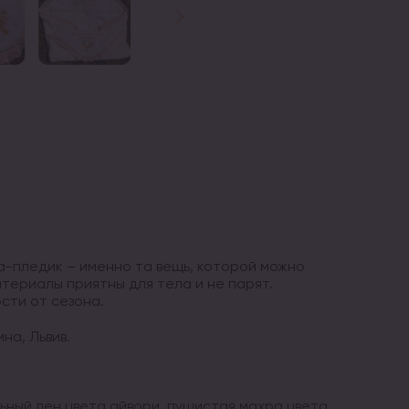
а-пледик – именно та вещь, которой можно
атериалы приятны для тела и не парят.
сти от сезона.
на, Львив.
ьный лен цвета айвори, пушистая махра цвета