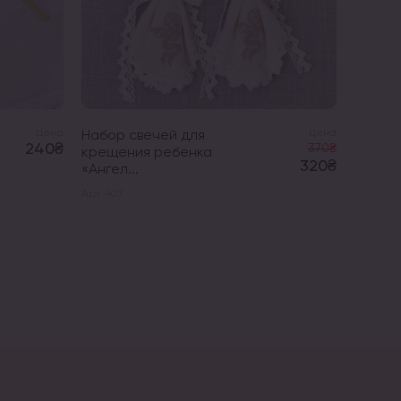
Цена
Набор свечей для
Цена
Игруш
240₴
370₴
крещения ребенка
«Мишка
320₴
«Ангел...
рюшк
Арт. 407
Арт. 074