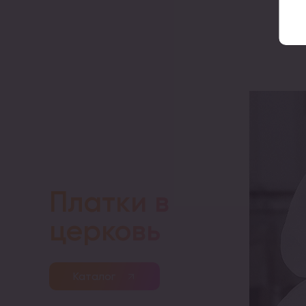
Платки в
церковь
Каталог