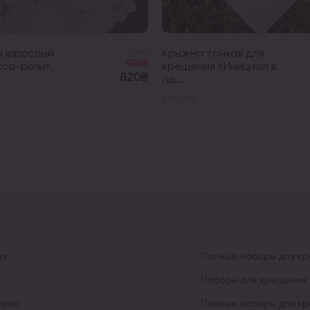
Крыжма тонкая для
 взрослый
Цена
920₴
крещения «Инициал в
са-розы»,
820₴
ла...
Арт. 3184
3
ая
Полные наборы для к
Наборы для крещения 
ории
Полные наборы для к