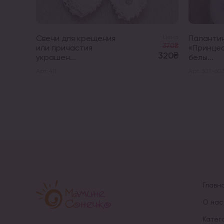
Свечи для крещения
Цена
Палантин
370₴
или причастия
«Принцес
320₴
украшен...
белы...
Арт. 411
Арт. 307-60
Главн
О нас
Катег