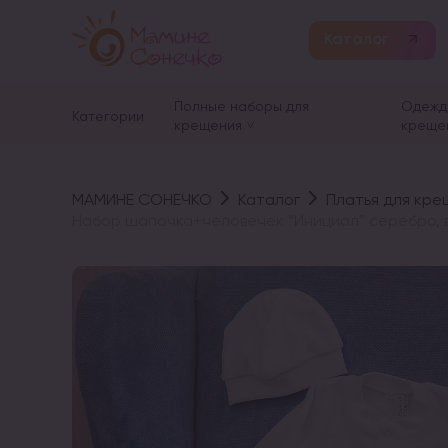
Каталог
Полные наборы для
Одежд
Категории
крещения
креще
МАМИНЕ СОНЕЧКО
Каталог
Платья для кре
Набор шапочка+человечек “Инициал” серебро,