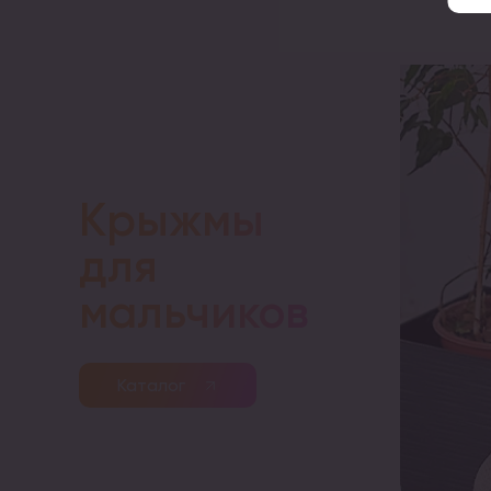
Крыжмы
для
мальчиков
Каталог