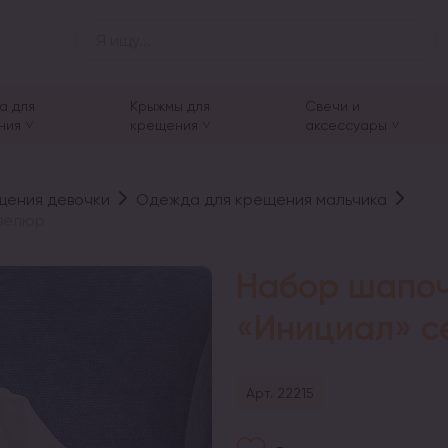
а для
Крыжмы для
Свечи и
ния
крещения
аксессуары
щения девочки
Одежда для крещения мальчика
 велюр
Набор шапоч
«Инициал» с
Арт. 22215