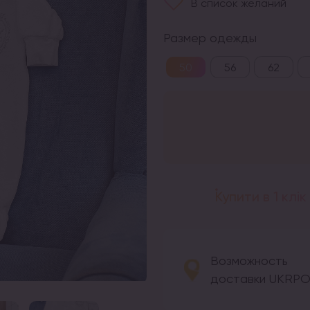
В список желаний
Размер одежды
50
56
62
Купити в 1 клік
Возможность
доставки UKRP