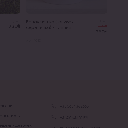
Цена
Белая чашка (голубая
Цена
730₴
290₴
серединка) «Лучший
250₴
...
Арт. 4010
рещения
+380634362665
мальчиков
+380683364919
рещения девочек