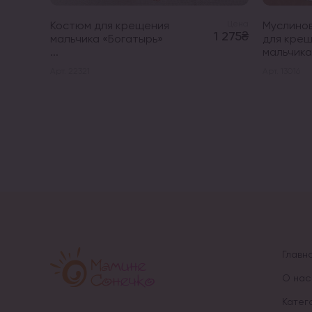
Костюм для крещения
Цена
Муслино
1 275₴
мальчика «Богатырь»
для кре
...
мальчика 
Арт. 22321
Арт. 13016
Главн
О нас
Катег