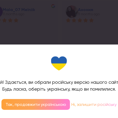
Mala_07 Melniik
Аноним
11 months ago
11 months ago
sponse from the owner
Response from the owner
11 months ago
1
о дякуємо за відгук!!!))
Щиро дякуємо за відгук!!!))
й! Здається, ви обрали російську версію нашого сайт
Будь ласка, оберіть українську, якщо ви помилилися.
Так, продовжити українською
Ні, залишити російську