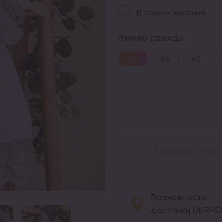
В список желаний
Размер одежды
50
56
62
Купити в 1 клік
Возможность
доставки UKRP