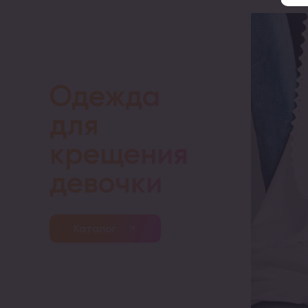
Одежда
для
крещения
девочки
Каталог