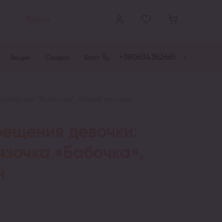
Найти
+380634362665
Акции
Скидки
Блог
повязочка “Бабочка”, белый муслин
рещения девочки:
язочка «Бабочка»,
н