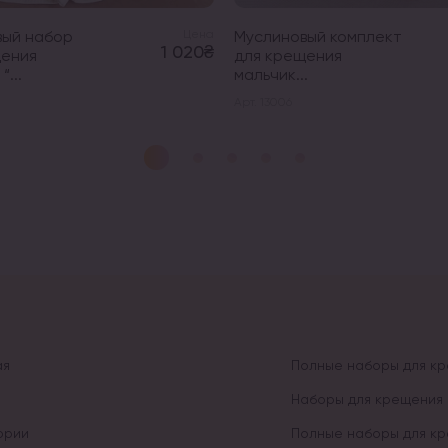
вый набор
Цена
Муслиновый комплект
1 020₴
щения
для крещения
“...
мальчик...
Арт. 13006
ая
Полные наборы для к
Наборы для крещения 
ории
Полные наборы для к