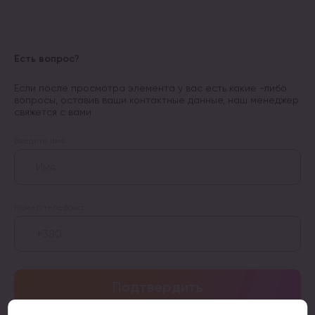
Есть вопрос?
Если после просмотра элемента у вас есть какие -либо
вопросы, оставив ваши контактные данные, наш менеджер
свяжется с вами
Введите имя
Номер телефона
Подтвердить