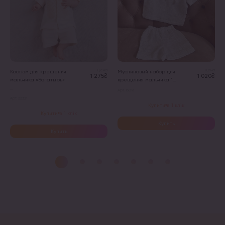
Цена
Цена
Костюм для крещения
Муслиновый набор для
1 275₴
1 020₴
мальчика «Богатырь»
крещения мальчика “...
...
Арт. 13016
Арт. 22321
Купити в 1 клік
Купити в 1 клік
Купить
Купить
Этот
Этот
товар
товар
имеет
имеет
несколько
несколько
вариаций.
вариаций.
Опции
Опции
можно
можно
выбрать
выбрать
на
на
странице