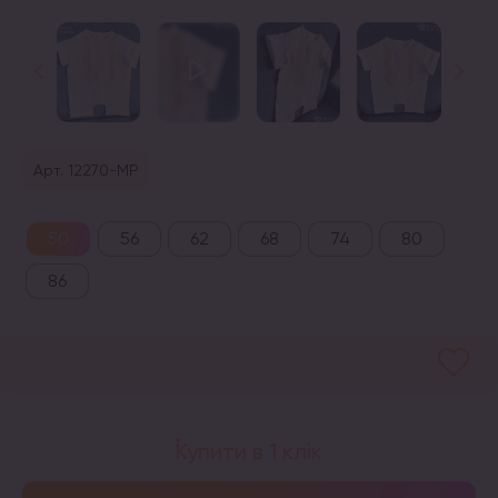
Арт. 12270-МР
50
56
62
68
74
80
86
Купити в 1 клік