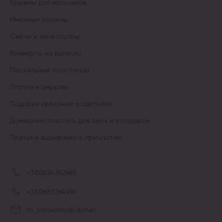
Крыжмы для мальчиков
Именные крыжмы
Свечи и аксессуары
Конверты на выписку
Пасхальные полотенца
Платки в церковь
Подарки крестным родителям
Домашний текстиль для себя и в подарок
Платья и вышиванки к причастию
+380634362665
+380683364919
m_sonechko@ukr.net