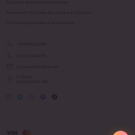
Подарки крестным родителям
Домашний текстиль для себя и в подарок
Платья и вышиванки к причастию
+380634362665
+380683364919
m_sonechko@ukr.net
г. Львов,
ул.Доробок 36А