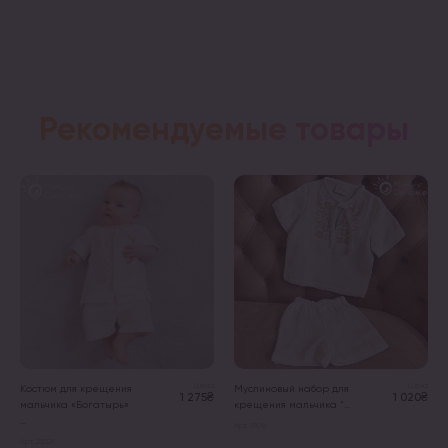
Рекомендуемые товары
Цена
Цена
Костюм для крещения
Муслиновый набор для
1 275₴
1 020₴
мальчика «Богатырь»
крещения мальчика “...
...
Арт. 13016
Арт. 22321