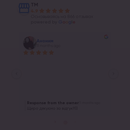
ТМ
4.9
Основываясь на 866 отзывах
powered by
G
o
o
g
l
e
Аноним
11 months ago
Response from the owner
Re
go
11 months ago
Щиро дякуємо за відгук!!!))
Щир