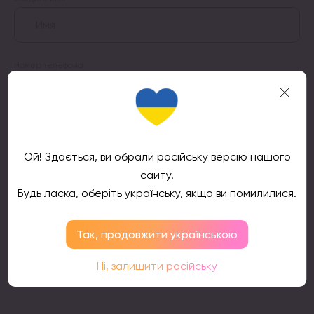
Номер телефона
Подтвердить
Ой! Здається, ви обрали російську версію нашого
сайту.
Будь ласка, оберіть українську, якщо ви помилилися.
Так, продовжити українською
Отзывы клиентов
Ні, залишити російську