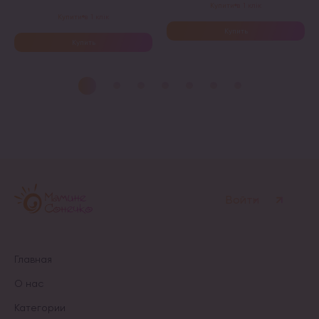
Купити в 1 клік
Купити в 1 клік
Купить
Купить
Этот
Этот
товар
товар
имеет
имеет
несколько
несколько
вариаций.
вариаций.
Опции
Опции
можно
можно
выбрать
выбрать
на
на
странице
странице
товара.
товара.
Войти
Главная
О нас
Категории