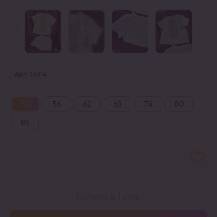
Арт. 13014
50
56
62
68
74
80
86
Купити в 1 клік