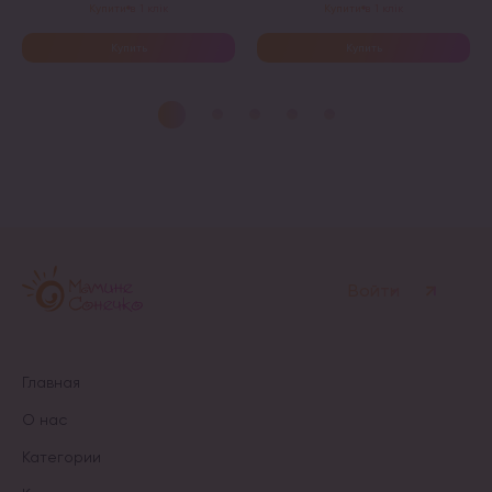
Купити в 1 клік
Купити в 1 клік
Купить
Купить
Этот
товар
имеет
несколько
вариаций.
Опции
можно
выбрать
на
странице
товара.
Войти
Главная
О нас
Категории