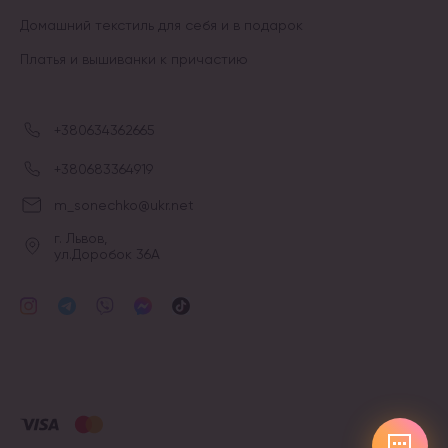
Домашний текстиль для себя и в подарок
Платья и вышиванки к причастию
+380634362665
+380683364919
m_sonechko@ukr.net
г. Львов,
ул.Доробок 36А