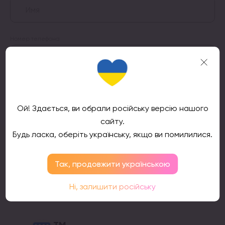
Номер телефона
Подтвердить
Ой! Здається, ви обрали російську версію нашого
сайту.
Будь ласка, оберіть українську, якщо ви помилилися.
Так, продовжити українською
Отзывы клиентов
Ні, залишити російську
ТМ