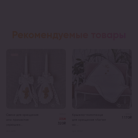
Рекомендуемые товары
Цена
Цена
Свечи для крещения
Крыжма-полотенце
1 170₴
370₴
или причастия
для крещения «Ангел
320₴
украшен...
со ...
Арт. 403
Арт. 31041