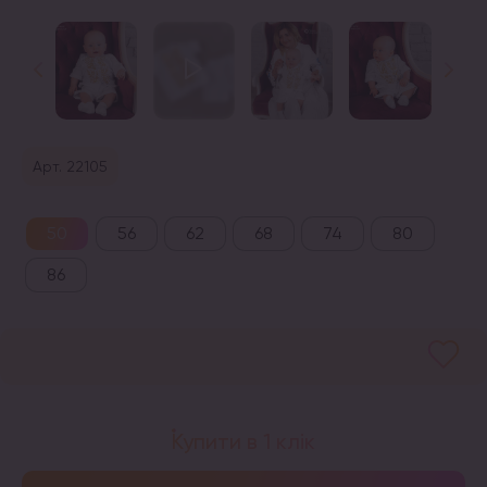
Арт. 22105
50
56
62
68
74
80
86
Купити в 1 клік