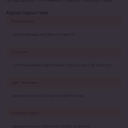
Производитель: ТМ «Мамине Сонечко». Украина, Львив.
Характеристики
Материалы
натуральный лен белого цвета
Отделка
густая вышивка крестиком, кутасы ручной работы
Цвет вышивки
вышивка золотой люрексовой нитью
Комплектация
вышиванка на короткий рукав, шортики