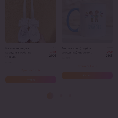
Цена
Цена
Набор свечей для
Белая чашка (голубая
340₴
290₴
крещения ребенка
серединка) «Дорогом...
290₴
250₴
«Иници...
Арт. 4018
Арт. 431
Купити в 1 клік
Купити в 1 клік
Купить
Купить