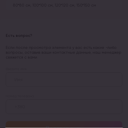
80*80 см, 100*100 см, 120*120 см, 150*150 см
Есть вопрос?
Если после просмотра элемента у вас есть какие -либо
вопросы, оставив ваши контактные данные, наш менеджер
свяжется с вами
Введите имя
Номер телефона