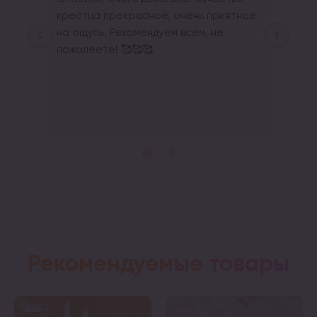
крестца прекрасное, очень приятное 
на ощупь. Рекомендуем всем, не 
пожалеете! 🥰🥰🥰
Respon
Щиро дя
Рекомендуемые товары