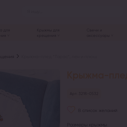
а для
Крыжмы для
Свечи и
ния
крещения
аксессуары
ещения
Крыжма-плед “Тарас”, лен и плюш
Крыжма-плед
Арт. 3218-0532
В список желаний
Размеры крыжмы