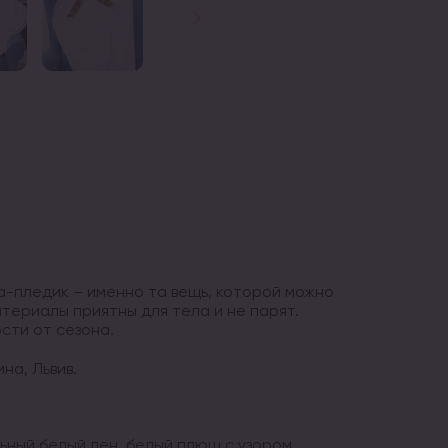
а-пледик – именно та вещь, которой можно
атериалы приятны для тела и не парят.
сти от сезона.
на, Львив.
ьный белый лен, белый плюш с узором