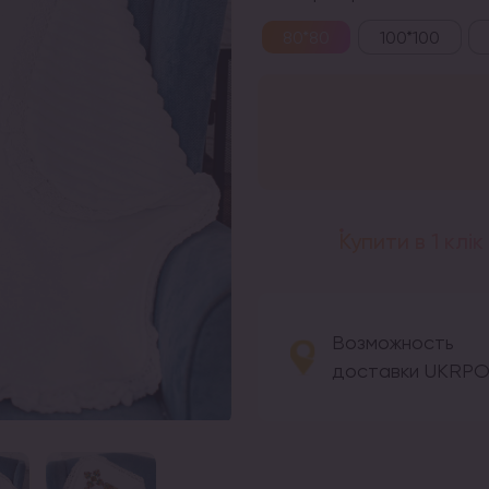
80*80
100*100
Купити в 1 клік
Возможность
доставки UKRP