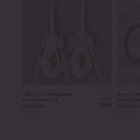
Свечи для крещения
Цена
Белая ча
370₴
или причастия
серединк
320₴
украшен...
«Дорогой.
Арт. 403
Арт. 4015