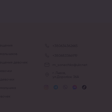
рещения
+380634362665
мальчиков
+380683364919
рещения девочек
m_sonechko@ukr.net
девочки
г. Львов,
ул.Доробок 36А
 девочки
 мальчика
евочек