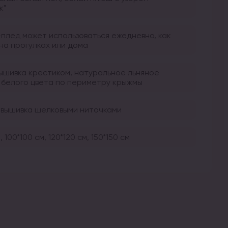
к"
плед может использоваться ежедневно, как
 на прогулках или дома
вышивка крестиком, натуральное льняное
 белого цвета по периметру крыжмы
 вышивка шелковыми ниточками
, 100*100 см, 120*120 см, 150*150 см