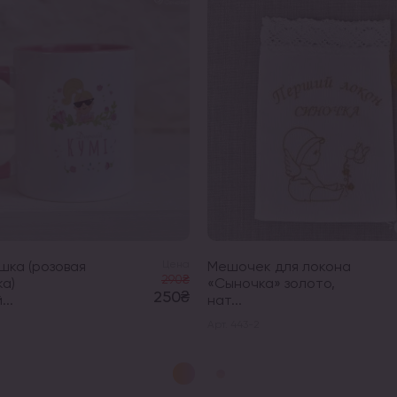
шка (розовая
Цена
Мешочек для локона
290₴
а)
«Сыночка» золото,
250₴
..
нат...
Арт. 443-2