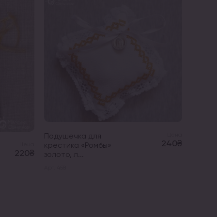
Подушечка для
Цена
240₴
крестика «Ромбы»
Цена
Игруш
220₴
золото, л...
«Мишк
рюшк
Арт. 458
Арт. 075