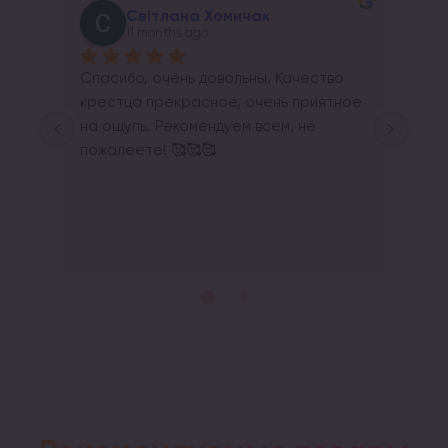
Світлана Хомичак
11 months ago
Спасибо, очень довольны. Качество 
крестца прекрасное, очень приятное 
на ощупь. Рекомендуем всем, не 
пожалеете! 🥰🥰🥰
Re
Щир