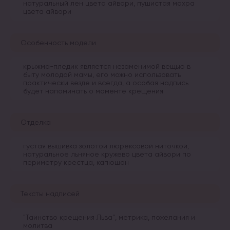
натуральный лен цвета айвори, пушистая махра
цвета айвори
Особенность модели
крыжма-пледик является незаменимой вещью в
быту молодой мамы, его можно использовать
практически везде и всегда, а особая надпись
будет напоминать о моменте крещения
Отделка
густая вышивка золотой люрексовой ниточкой,
натуральное льняное кружево цвета айвори по
периметру крестца, капюшон
Тексты надписей
"Таинство крещения Льва", метрика, пожелания и
молитва