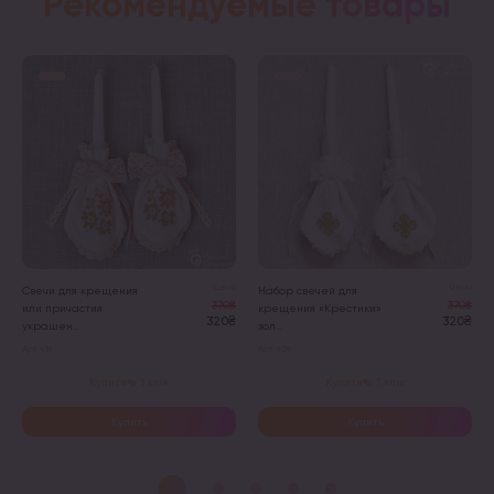
Рекомендуемые товары
Цена
Цена
Свечи для крещения
Набор свечей для
370₴
370₴
или причастия
крещения «Крестики»
320₴
320₴
украшен...
зол...
Арт. 418
Арт. 409
Купити в 1 клік
Купити в 1 клік
Купить
Купить