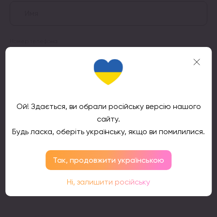
Номер телефона
Подтвердить
Ой! Здається, ви обрали російську версію нашого
сайту.
Будь ласка, оберіть українську, якщо ви помилилися.
Так, продовжити українською
Отзывы клиентов
Ні, залишити російську