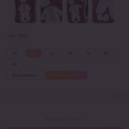
Арт. 12244
50
56
62
68
74
80
86
Вишиванка
Весь комплект
Купити в 1 клік