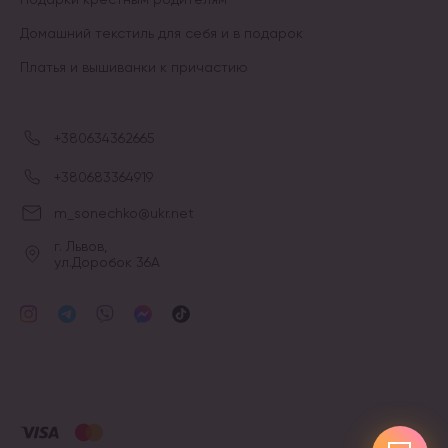
Домашний текстиль для себя и в подарок
Платья и вышиванки к причастию
+380634362665
+380683364919
m_sonechko@ukr.net
г. Львов,
ул.Доробок 36А