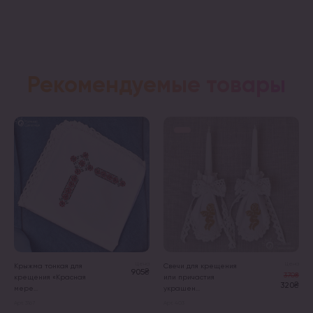
Рекомендуемые товары
Цена
Цена
Крыжма тонкая для
Свечи для крещения
905₴
370₴
крещения «Красная
или причастия
320₴
мере...
украшен...
Арт. 3167
Арт. 403