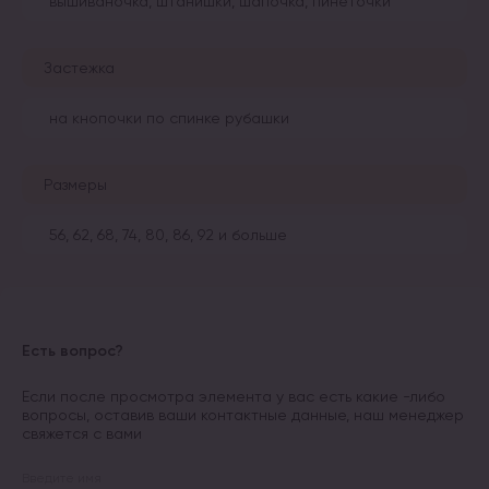
вышиваночка, штанишки, шапочка, пинеточки
Застежка
на кнопочки по спинке рубашки
Размеры
56, 62, 68, 74, 80, 86, 92 и больше
Есть вопрос?
Если после просмотра элемента у вас есть какие -либо
вопросы, оставив ваши контактные данные, наш менеджер
свяжется с вами
Введите имя