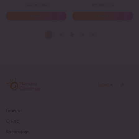
Купити в 1 клік
Купити в 1 клік
Купить
Купить
Этот
товар
имеет
несколько
вариаций.
Опции
можно
выбрать
на
странице
товара.
Войти
Главная
О нас
Категории