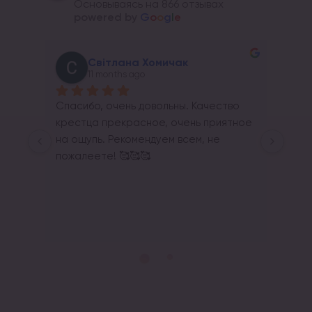
Основываясь на 866 отзывах
powered by
G
o
o
g
l
e
Андрій Прайс
11 months ago
Качество 
ь приятное 
м, не 
Response from the owner
11 months ago
Щиро дякуємо за відгук!