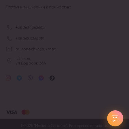
Платья и вышиванки к причастию
+380634362665
+380683364919
m_sonechko@ukr.net
г. Львов,
ул.Доробок 36А
© 2025 “Мамине Сонечко”. Все права защищены