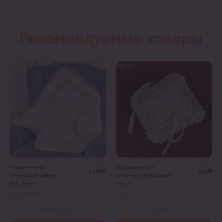
Рекомендуемые товары
Цена
Цена
Крыжма-плед
Подушечка для
1 200₴
240₴
«Монохром цветы»
крестика «Монохром»
беж, лен + ...
беж, л...
Арт. 32083-0522
Арт. 455
Купити в 1 клік
Купити в 1 клік