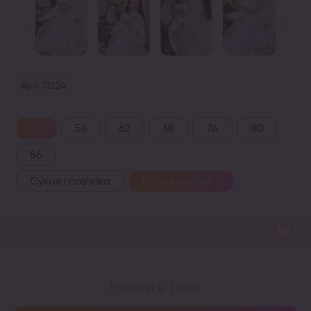
Арт. 11224
50
56
62
68
74
80
86
Сукня і пов'язка
Весь комплект
Купити в 1 клік