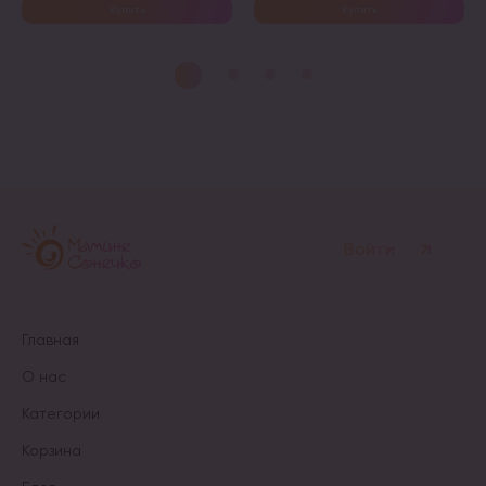
Купить
Купить
Этот
товар
имеет
несколько
вариаций.
Опции
можно
выбрать
на
странице
товара.
Войти
Главная
О нас
Категории
Корзина