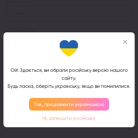
Введите имя
Номер телефона
Подтвердить
Ой! Здається, ви обрали російську версію нашого
сайту.
Будь ласка, оберіть українську, якщо ви помилилися.
Так, продовжити українською
Ні, залишити російську
Отзывы клиентов