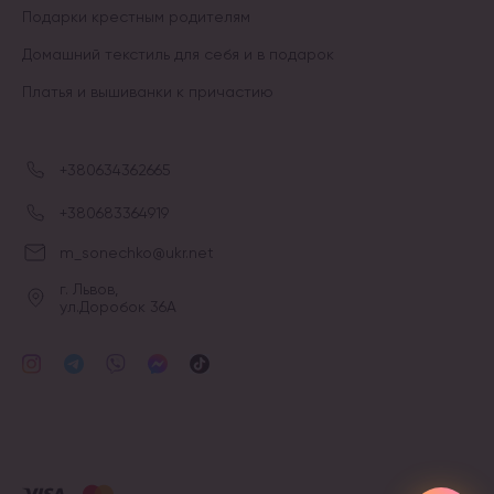
Подарки крестным родителям
Домашний текстиль для себя и в подарок
Платья и вышиванки к причастию
+380634362665
+380683364919
m_sonechko@ukr.net
г. Львов,
ул.Доробок 36А