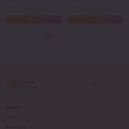
Арт. 31813-0534
Арт. 307-600
Купити в 1 клік
Купити в 1 клік
Купить
Купить
Этот
товар
имеет
несколько
вариаций.
Опции
можно
выбрать
на
странице
товара.
Войти
Главная
О нас
Категории