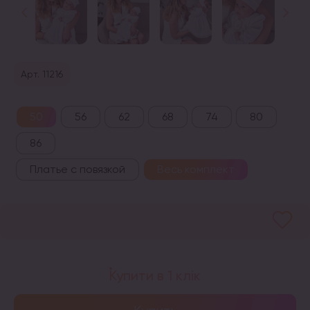
Арт. 11216
50
56
62
68
74
80
86
Платье с повязкой
Весь комплект
Купити в 1 клік