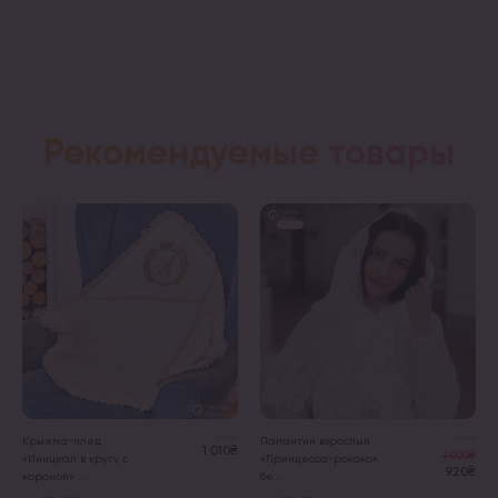
Рекомендуемые товары
Цена
Цена
Крыжма-плед
Палантин взрослый
1 010₴
1 020₴
«Инициал в кругу с
«Принцесса-рококо»,
920₴
короной» ...
бе...