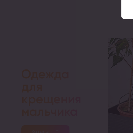
Одежда
для
крещения
мальчика
Каталог