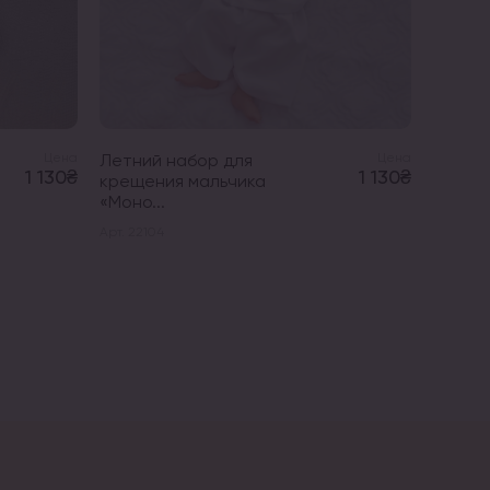
Цена
Летний набор для
Цена
Мусли
1 130₴
1 130₴
крещения мальчика
для к
«Моно...
мальчик
Арт. 22104
Арт. 122