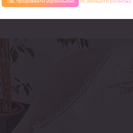
Так, продовжити українською
Ні, залишити російську