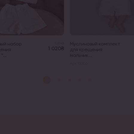
вый набор
Цена
Муслиновый комплект
1 020₴
щения
для крещения
“...
мальчик...
Арт. 13006