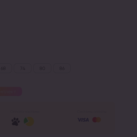
68
74
80
86
омплект
Оплата частями:
Системы оплаты: