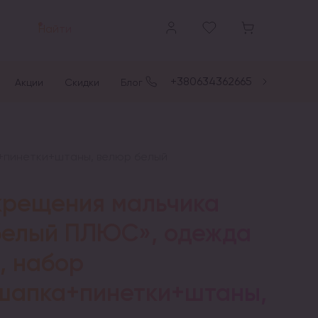
Найти
+380634362665
Акции
Скидки
Блог
+пинетки+штаны, велюр белый
крещения мальчика
белый ПЛЮС», одежда
, набор
шапка+пинетки+штаны,