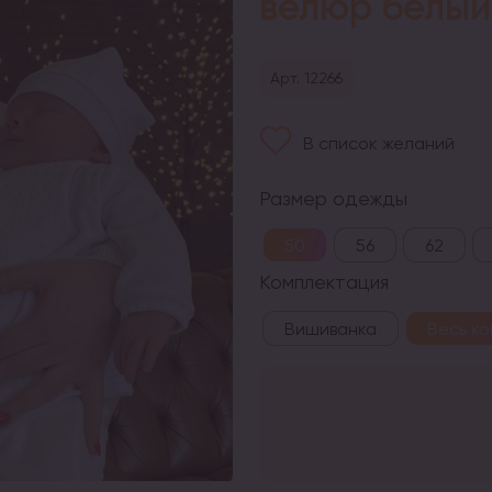
велюр белый
Арт. 12266
В список желаний
Размер одежды
50
56
62
Комплектация
Вишиванка
Весь к