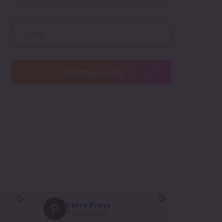
Номер телефона
Подтвердить
Юра Чмелик
Соф
11 months ago
11 m