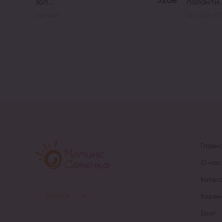
зол...
паланти..
Арт. 409
Арт. 307-60
Главн
О нас
Катег
Войти
Корзи
Блог