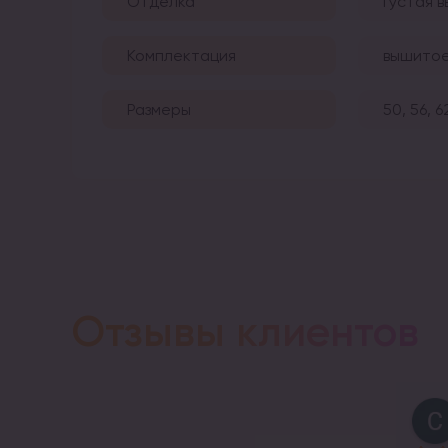
Отделка
густая 
Комплектация
вышитое
Размеры
50, 56, 6
Отзывы клиентов
Petro Prays
11 months ago