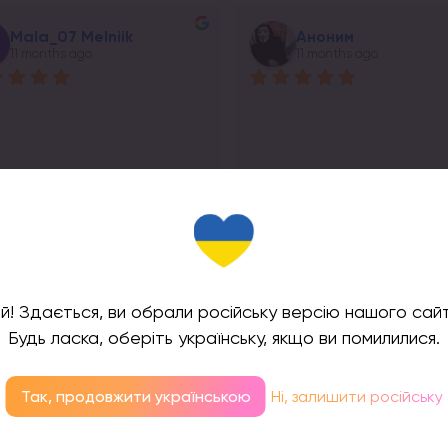
Mala_07 Melniik
Аноним
11 months ago
11 months ago
sponse from the owner
Response from the owner
11 months ago
1
о дякуємо за відгук!!!))
Щиро дякуємо за відгук!!!))
й! Здається, ви обрали російську версію нашого сайт
Будь ласка, оберіть українську, якщо ви помилилися.
Так, продовжити українською
Ні, залишити російську