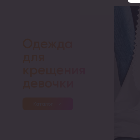
Одежда
для
крещения
девочки
Каталог