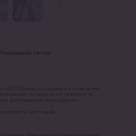
Размерная сетка
По-настоящему роскошное и в то же время
ательницам, которые хотят приобрести
бор для крещения своей девочки.
кая область, Шептицкий.
 штанишки, повязочка на головку и шапочка