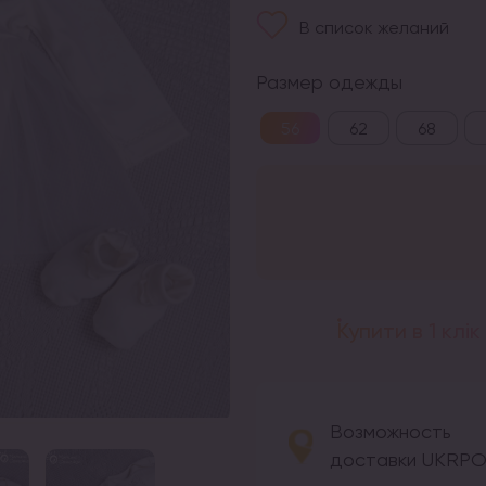
В список желаний
Размер одежды
56
62
68
Купити в 1 клік
Возможность
доставки UKRP