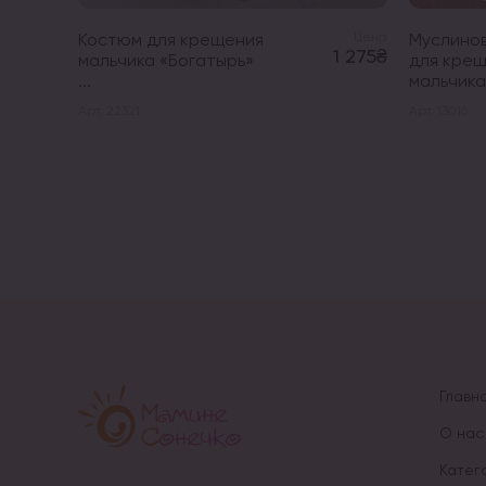
Костюм для крещения
Цена
Муслино
1 275₴
мальчика «Богатырь»
для кре
...
мальчика 
Арт. 22321
Арт. 13016
Главн
О нас
Катег