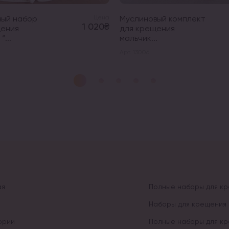
вый набор
Цена
Муслиновый комплект
1 020₴
щения
для крещения
“...
мальчик...
Арт. 13006
ая
Полные наборы для к
Наборы для крещения 
ории
Полные наборы для к