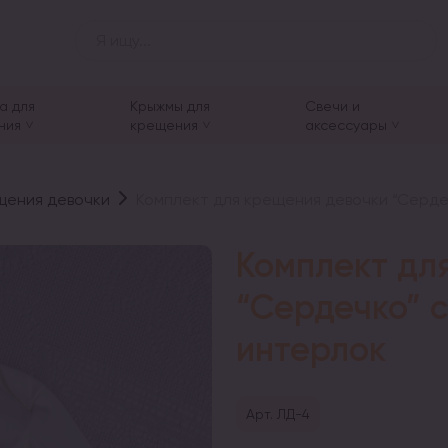
а для
Крыжмы для
Свечи и
ния
крещения
аксессуары
щения девочки
Комплект для крещения девочки “Серде
Комплект дл
“Сердечко” 
интерлок
Арт. ЛД-4