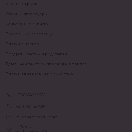
Именные крыжмы
Свечи и аксессуары
Конверты на выписку
Пасхальные полотенца
Платки в церковь
Подарки крестным родителям
Домашний текстиль для себя и в подарок
Платья и вышиванки к причастию
+380634362665
+380683364919
m_sonechko@ukr.net
г. Львов,
ул.Доробок 36А