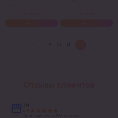
Арт. 22213
Арт. Г1
Этот
Этот
Купити в 1 клік
Купити в 1 клік
товар
товар
имеет
имеет
Купить
Купить
несколько
несколько
вариаций.
вариаций.
Опции
Опции
можно
можно
22
1
...
19
20
21
выбрать
выбрать
на
на
странице
странице
товара.
товара.
Отзывы клиентов
ТМ
4.9
Основываясь на 866 отзывах