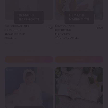
товара.
товара.
Человечек для
Цена
Костюм для
Цена
440₴
810₴
крещения
крещения
девочки или
мальчика
мальч...
«Монохром ц...
Арт. ЛЧ-3
Арт. 12221
Этот
Этот
Купити в 1 клік
Купити в 1 клік
товар
товар
имеет
имеет
Купить
Купить
несколько
несколько
вариаций.
вариаций.
Опции
Опции
можно
можно
выбрать
выбрать
на
на
странице
странице
товара.
товара.