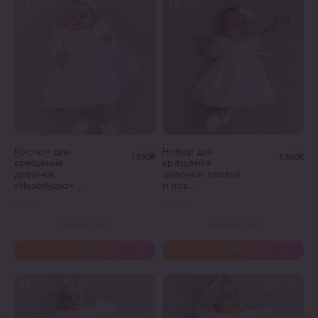
Опции
Опции
можно
можно
выбрать
выбрать
на
на
странице
странице
товара.
товара.
Костюм для
Цена
Набор для
Цена
1 590₴
1 360₴
крещения
крещения
девочки
девочки: платье
«Незабудка» ...
и пов...
Арт. 11301
Арт. 22001
Этот
Этот
Купити в 1 клік
Купити в 1 клік
товар
товар
имеет
имеет
Купить
Купить
несколько
несколько
вариаций.
вариаций.
Опции
Опции
можно
можно
выбрать
выбрать