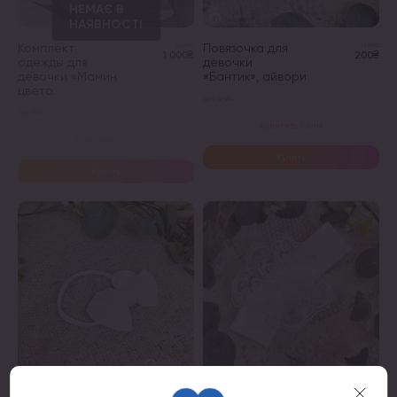
Комплект
Цена
Повязочка для
Цена
1 000₴
200₴
одежды для
девочки
девочки «Мамин
«Бантик», айвори
цвето...
Арт. А-24
Арт. 11181
Купити в 1 клік
Этот
Купити в 1 клік
товар
Купить
имеет
Купить
несколько
вариаций.
Опции
можно
выбрать
на
странице
товара.
Цена
Цена