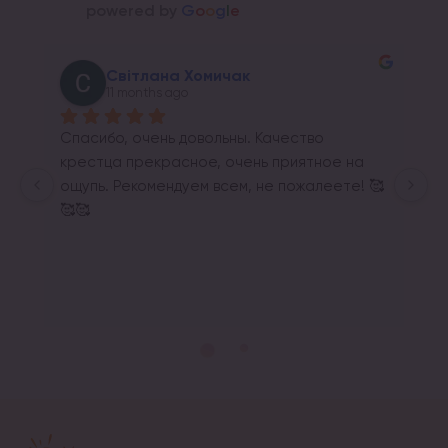
powered by
G
o
o
g
l
e
Андрій Прайс
11 months ago
о 
ное на 
леете! 🥰
Response from the owner
11 months ago
Щиро дякуємо за відгук!