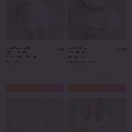
на
на
странице
странице
товара.
товара.
Одежда для
Цена
Костюм для
Цена
1 690₴
1 850₴
крещения
крещения
девочки «Лилии
девочки
Лето»...
«Бабочка Лил...
Арт. 11115-11
Арт. 22000-606
Этот
Этот
Купити в 1 клік
Купити в 1 клік
товар
товар
имеет
имеет
Купить
Купить
несколько
несколько
вариаций.
вариаций.
Опции
Опции
можно
можно
выбрать
выбрать
на
на
странице
странице