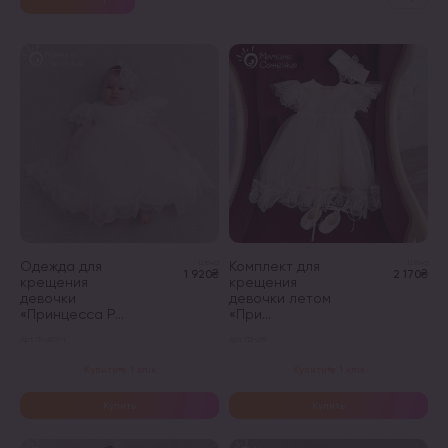
Одежда для
Цена
Комплект для
Цена
1 920₴
2 170₴
крещения
крещения
девочки
девочки летом
«Принцесса Р...
«При...
Арт. П1-607-1
Арт. П2-619
Этот
Этот
Купити в 1 клік
Купити в 1 клік
товар
товар
имеет
имеет
Купить
Купить
несколько
несколько
вариаций.
вариаций.