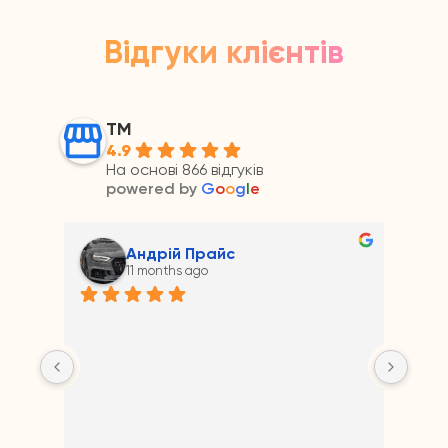
Відгуки клієнтів
ТМ
4.9
На основі 866 відгуків
powered by
G
o
o
g
l
e
Андрій Прайс
11 months ago
на 