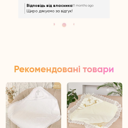
Відповідь від власника
Ві
11 months ago
Щиро дякуємо за відгук!
Щир
Рекомендовані товари