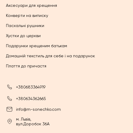
Аксесуари для хрещення
Конверти на виписку
Пасхальні рушники
Хустки до церкви
Подарунки хрещеним батькам
Домашній текстиль для себе і на подарунок
Плаття до причастя
+380683364919
+380634362665
info@m-sonechko.com
м. Львів,
вул.Доробок 36А