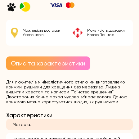
Можливість доставки
Можливість доставки
Укрпоштою
Новою Поштою
Опис та характеристики
Для любителів мінімалістичного стилю ми виготовляємо
крижми-рушники для хрещення без мережива. Лише з
вишитим хрестом та написом “Таїнство хрещення”.
Двостороння банна махра чудово вбирає вологу. Даною
крижмою можна користуватися щодня, як рушничком.
Характеристики
Матеріал
турецька банна махра білого кольору, фабричний