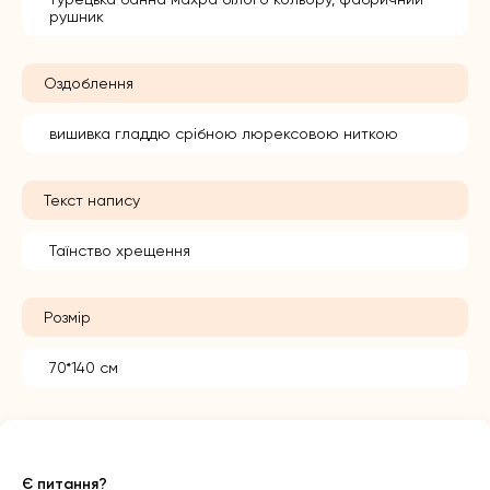
рушник
Оздоблення
вишивка гладдю срібною люрексовою ниткою
Текст напису
Таїнство хрещення
Розмір
70*140 см
Є питання?