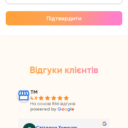
Підтвердити
Відгуки клієнтів
ТМ
4.9
На основі 866 відгуків
powered by
G
o
o
g
l
e
Андрій Прайс