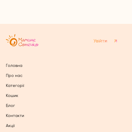
варіантів.
варіантів.
Параметри
Параметри
можна
можна
вибрати
вибрати
на
на
сторінці
сторінці
товару
товару
Увійти
Головна
Про нас
Категорії
Кошик
Блог
Контакти
Акції