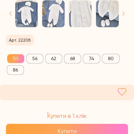
Арт. 22208
50
56
62
68
74
80
86
Купити в 1 клік
Купити