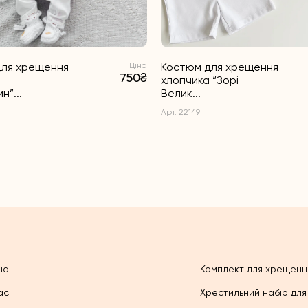
для хрещення
Ціна
Костюм для хрещення
750₴
хлопчика “Зорі
н”...
Велик...
Арт. 22149
на
Комплект для хрещенн
ас
Хрестильний набір для