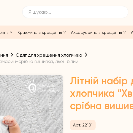
ення
Крижми для хрещення
Аксесуари для хрещення
А
ення
Одяг для хрещення хлопчика
амарин-срібна вишивка, льон білий
Літній набір
хлопчика “Х
срібна вишив
Арт. 22101