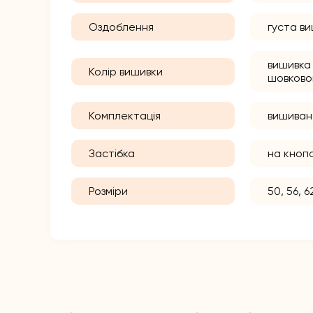
Оздоблення
густа в
вишивка
Колір вишивки
шовков
Комплектація
вишиван
Застібка
на кноп
Розміри
50, 56, 62