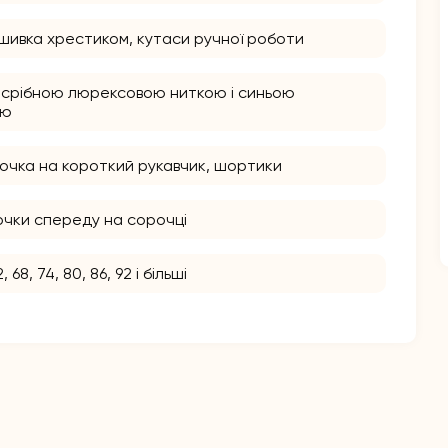
ишивка хрестиком, кутаси ручної роботи
 срібною люрексовою ниткою і синьою
ою
очка на короткий рукавчик, шортики
очки спереду на сорочці
, 68, 74, 80, 86, 92 і більші