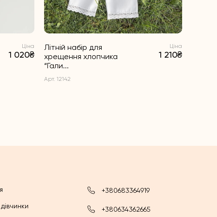
Ціна
Літній набір для
Ціна
1 020₴
1 210₴
хрещення хлопчика
“Гали...
Арт. 12142
я
+380683364919
 дівчинки
+380634362665