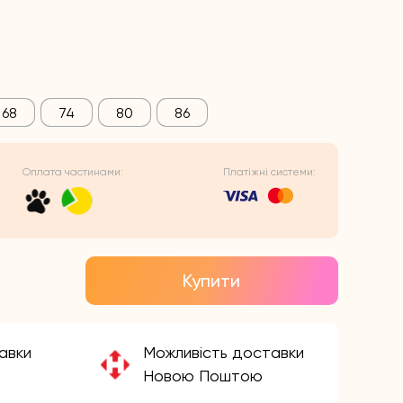
68
74
80
86
Оплата частинами:
Платіжні системи:
Купити
авки
Можливість доставки
Новою Поштою