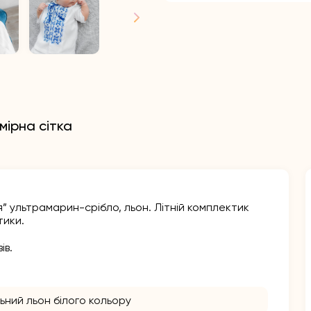
мірна сітка
” ультрамарин-срібло, льон. Літній комплектик
тики.
ів.
ьний льон білого кольору