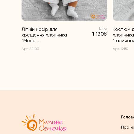
Літній набір для
Ціна
Костюм 
1 130₴
хрещення хлопчика
хлопчика
“Моно...
“Галичани
Арт. 22103
Арт. 12157
Голов
Про н