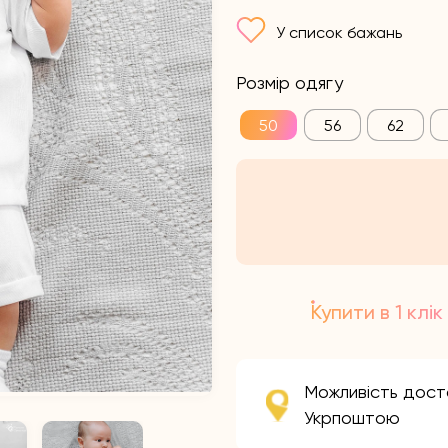
У список бажань
Розмір одягу
50
56
62
Купити в 1 клік
Можливість дост
Укрпоштою