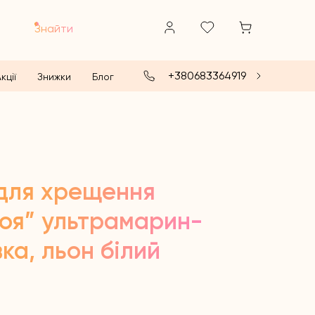
Знайти
+380683364919
кції
Знижки
Блог
 для хрещення
воя” ультрамарин-
ка, льон білий