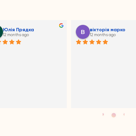
Юлія Прядка
вікторія марко
12 months ago
12 months ago