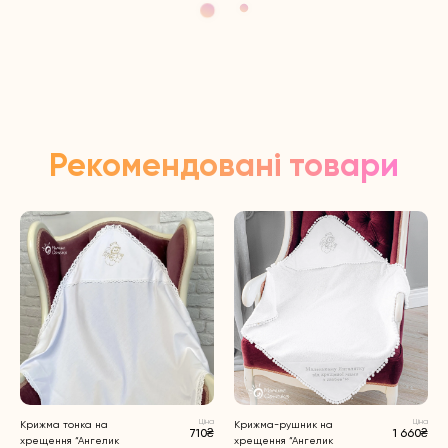
Рекомендовані товари
Ціна
Ціна
Крижма тонка на
Крижма-рушник на
710₴
1 660₴
хрещення “Ангелик
хрещення “Ангелик