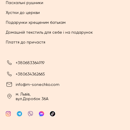
Пасхальні рушники
Хустки до церкви
Подарунки хрещеним батькам
Домашній текстиль для себе і на подарунок
Плаття до причастя
+380683364919
+380634362665
info@m-sonechko.com
м. Львів,
вул.Доробок 36А