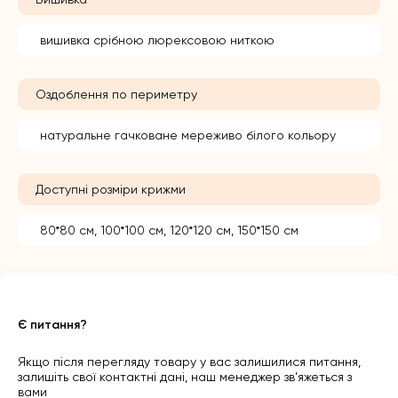
вишивка срібною люрексовою ниткою
Оздоблення по периметру
натуральне гачковане мереживо білого кольору
Доступні розміри крижми
80*80 см, 100*100 см, 120*120 см, 150*150 см
Є питання?
Якщо після перегляду товару у вас залишилися питання,
залишіть свої контактні дані, наш менеджер зв’яжеться з
вами