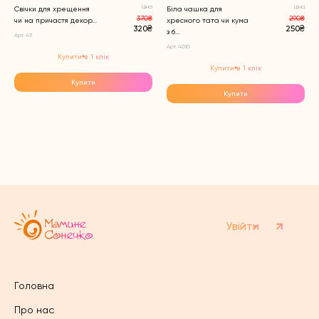
Ціна
Ціна
Свічки для хрещення
Біла чашка для
370₴
290₴
чи на причастя декор...
хресного тата чи кума
320₴
250₴
з б...
Арт. 411
Арт. 4010
Купити в 1 клік
Купити в 1 клік
Купити
Купити
Увійти
Головна
Про нас