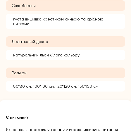
Оздоблення
густа вишивка хрестиком синьою та срібною
нитками
Додатковий декор
натуральний льон білого кольору
Розміри
80*80 см, 100*100 см, 120*120 см, 150*150 см
Є питання?
Якщо після перегляду товару у вас залишилися питання,