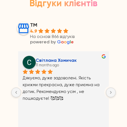
Відгуки клієнтів
ТМ
4.9
На основі 866 відгуків
powered by
G
o
o
g
l
e
Андрій Прайс
11 months ago
Якість 
риємна на 
не 
Відповідь від власника
11 months ago
Щиро дякуємо за відгук!