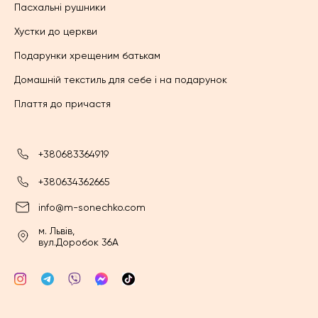
Пасхальні рушники
Хустки до церкви
Подарунки хрещеним батькам
Домашній текстиль для себе і на подарунок
Плаття до причастя
+380683364919
+380634362665
info@m-sonechko.com
м. Львів,
вул.Доробок 36А