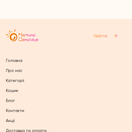
Параметри
Параметри
можна
можна
вибрати
вибрати
на
на
сторінці
сторінці
товару
товару
Увійти
Головна
Про нас
Категорії
Кошик
Блог
Контакти
Акції
Доставка та оплата