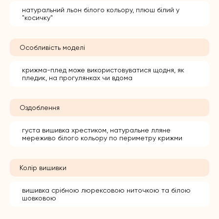
натуральний льон білого кольору, плюш білий у
"косичку"
Особливість моделі
крижма-плед може використовуватися щодня, як
пледик, на прогулянках чи вдома
Оздоблення
густа вишивка хрестиком, натуральне лляне
мереживо білого кольору по периметру крижми
Колір вишивки
вишивка срібною люрексовою ниточкою та білою
шовковою