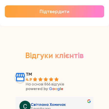
Підтвердити
Відгуки клієнтів
ТМ
4.9
На основі 866 відгуків
powered by
G
o
o
g
l
e
Андрій Прайс
11 months ago