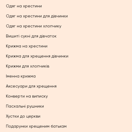
Одяг на хрестини
Одяг на хрестини для дівчинки
Одяг на хрестини хлопчику
Вишиті сукні для дівчаток
Крижма на хрестини
Крижма для хрещення дівчинки
Крижми для хлопчиків
Іменна крижма
Аксесуари для хрещення
Конверти на виписку
Пасхальні рушники
Хустки до церкви
Подарунки хрещеним батькам