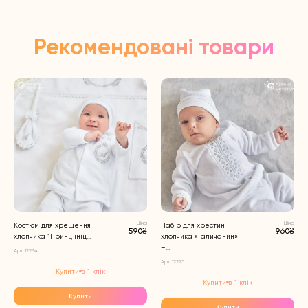
Рекомендовані товари
Ціна
Ціна
Костюм для хрещення
Набір для хрестин
590₴
960₴
хлопчика “Принц ініц...
хлопчика «Галичанин»
–...
Арт. 12234
Арт. 12225
Купити в 1 клік
Купити в 1 клік
Купити
Купити