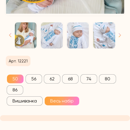
Арт. 12221
50
56
62
68
74
80
86
Вишиванка
Весь набір