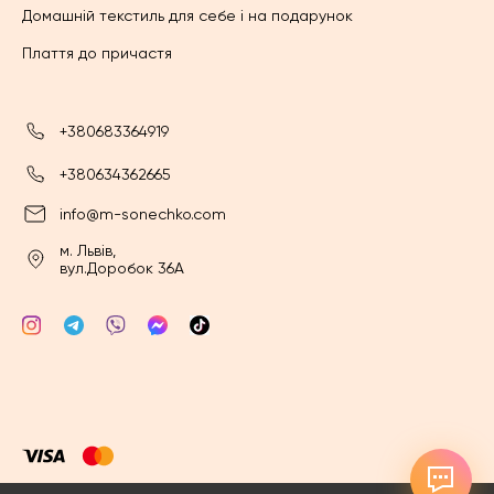
Домашній текстиль для себе і на подарунок
Плаття до причастя
+380683364919
+380634362665
info@m-sonechko.com
м. Львів,
вул.Доробок 36А