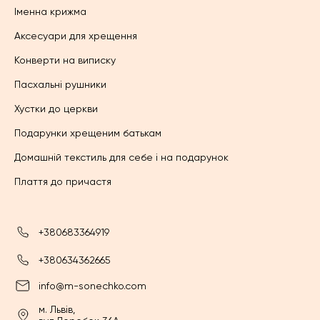
Іменна крижма
Аксесуари для хрещення
Конверти на виписку
Пасхальні рушники
Хустки до церкви
Подарунки хрещеним батькам
Домашній текстиль для себе і на подарунок
Плаття до причастя
+380683364919
+380634362665
info@m-sonechko.com
м. Львів,