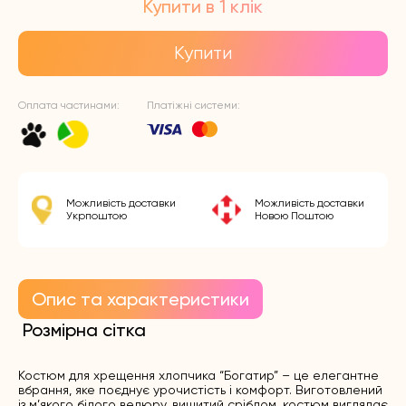
Купити в 1 клік
Купити
Оплата частинами:
Платіжні системи:
Можливість доставки
Можливість доставки
Укрпоштою
Новою Поштою
Опис та характеристики
Розмірна сітка
Костюм для хрещення хлопчика “Богатир” – це елегантне
вбрання, яке поєднує урочистість і комфорт. Виготовлений
із м’якого білого велюру, вишитий сріблом, костюм виглядає