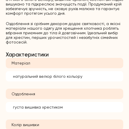
вишукано та підкреслює значущість події. Продуманий крій
забезпечує зручність, не сковує рухів малюка та гарантує
комфорт протягом усього дня.
Оздоблення зі срібним декором додає святковості, а якісні
матеріали нашого
одягу для хрещення хлопчика
роблять
вбрання приємним до тіла й довговічним. Ідеальний вибір
для хрестин, перших урочистостей і незабутніх сімейних
фотосесій.
Характеристики
Матеріал
натуральний велюр білого кольору
Оздоблення
густа вишивка хрестиком
Колір вишивки