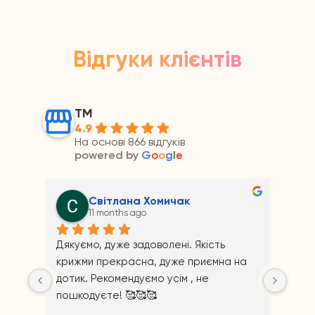
Відгуки клієнтів
ТМ
4.9
На основі 866 відгуків
powered by
G
o
o
g
l
e
Андрій Прайс
11 months ago
на 