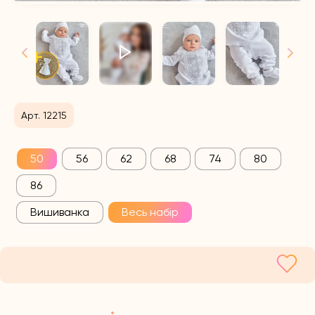
Арт. 12215
50
56
62
68
74
80
86
Вишиванка
Весь набір