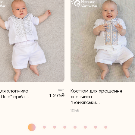
ля хлопчика
Ціна
Костюм для хрещення
1 275₴
Літо” срібн...
хлопчика
“Бойківськи...
13148