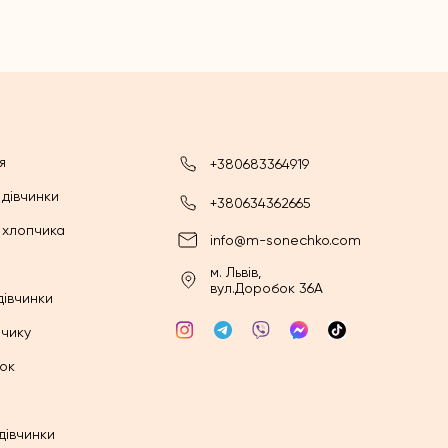
я
+380683364919
 дівчинки
+380634362665
 хлопчика
info@m-sonechko.com
м. Львів,
вул.Доробок 36А
дівчинки
пчику
ток
дівчинки