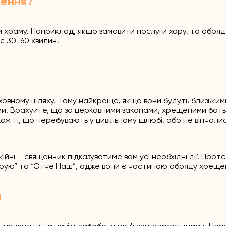
щення?
й храму. Наприклад, якщо замовити послуги хору, то обряд
є 30-60 хвилин.
ховному шляху. Тому найкраще, якщо вони будуть близьким
ми. Врахуйте, що за церковними законами, хрещеними бат
кож ті, що перебувають у цивільному шлюбі, або не вінчалис
йні – священник підказуватиме вам усі необхідні дії. Проте
ірую” та “Отче Наш”, адже вони є частиною обряду хреще
и