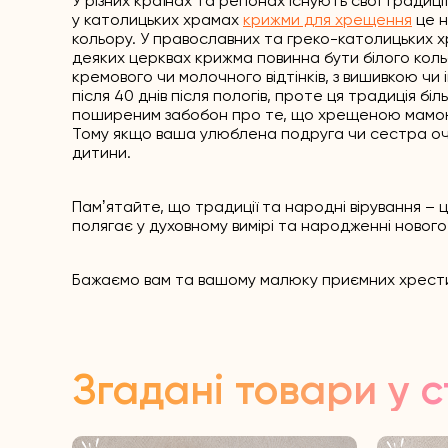
У різних країнах та регіонах існують свої традиц
у католицьких храмах
крижми для хрещення
це н
кольору. У православних та греко-католицьких х
деяких церквах крижма повинна бути білого коль
кремового чи молочного відтінків, з вишивкою ч
після 40 днів після пологів, проте ця традиція бі
поширеним забобон про те, що хрещеною мамою не
Тому якщо ваша улюблена подруга чи сестра оч
дитини.
Памʼятайте, що традиції та народні вірування – 
полягає у духовному вимірі та народженні нового
Бажаємо вам та вашому малюку приємних хрести
Згадані товари у с