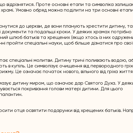
що відрізнятися. Проте основні етапи та символіка залиш
храмі. Умовно обряд можна поділити на три основні етапи
ернутися до церкви, де вони планують хрестити дитину, т
ні документи та подальші кроки. У деяких храмах потрібно
ий шлюб батьків та хрещених (якщо хтось із них одружени
ні пройти спеціальні науки, щоб більше дізнатися про свої
ає спеціальні молитви. Дитину тричі поливають водою, аб
ь в купіль. Це символізує очищення від первородного гріха
ижму. Це означає початок нового, вільного від гріха життя
азує дитину миром, що означає дар Святого Духа. У деяк
бувається покривання голови матері дитини. Для цього
 палантин.
осити отця освятити подарунки від хрещених батьків. Нап