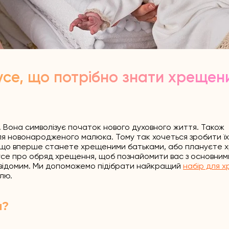
усе, що потрібно знати хрещен
ї. Вона символізує початок нового духовного життя. Також
я новонародженого малюка. Тому так хочеться зробити їх
 якщо вперше станете хрещеними батьками, або плануєте 
и усе про обряд хрещення, щоб познайомити вас з основним
евідомим. Ми допоможемо підібрати найкращий
набір для 
лю.
я?