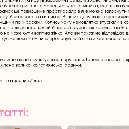
ії, прикмети та навіть забобони повʼязані з хрестинами. На
е біле покривало, а маленька, часто вишита, серветка біл
рамах це повноцінне простирадло в яке можна загорнути 
ору, без написів та вишивок. В інших допускаються крижми
и іншими прикрасами. Колись маму немовлятка впускали в х
льше не діє у переважній більшості сучасних храмів. Також є
 може бути вагітна жінка. Але він також не відповідає ді
ікує малюка – сміливо пропонуйте їй стати хрещеною ва
це лише місцеві культурні нашарування. Головне значення 
 члена великої християнської родини.
н та щасливої долі!
татті: