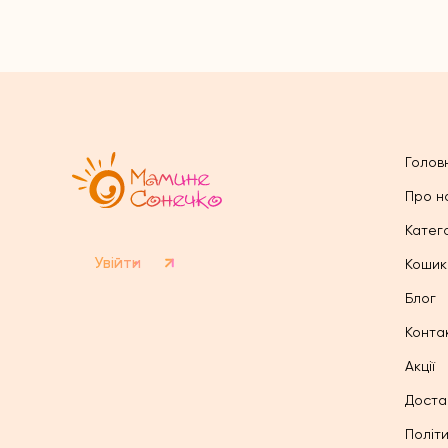
Голов
Про н
Катего
Увійти
Кошик
Блог
Конта
Акції
Доста
Політ