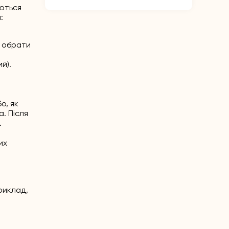
аються
:
а обрати
й).
о, як
. Після
.
их
риклад,