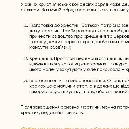
У різних християнських конфесіях обряд може де
схожими. Зазвичай обряд проводить священник у 
Підготовка до хрестин. Батькам потрібно зв
дату хрестин. Там їм розкажуть про необхід
принести свідоцтво про хрещення та церковн
Також у деяких церквах хрещені батьки повин
майбутні обовʼязки;
Хрещення. Протягом церемонії священник чит
відбувається у католицьких храмах – занурюют
цього малечу закутують у біле покривало – кр
Благословення та миропомазання. Отець пом
храмах це фінальний етап, а в деяких ще від
використовують хустку, шаль, або святковий
Після завершення основної частини, можна попр
хрестик, медальйон чи ікону.