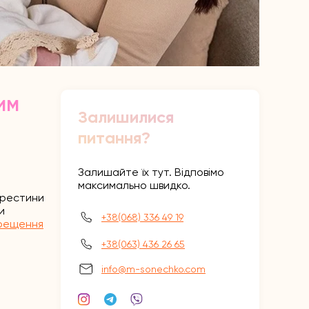
им
Залишилися
питання?
Залишайте їх тут. Відповімо
максимально швидко.
хрестини
и
+38(068) 336 49 19
хрещення
+38(063) 436 26 65
info@m-sonechko.com