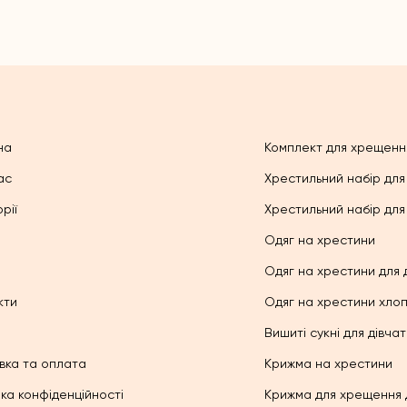
на
Комплект для хрещенн
ас
Хрестильний набір для
рії
Хрестильний набір для
Одяг на хрестини
Одяг на хрестини для 
кти
Одяг на хрестини хло
Вишиті сукні для дівча
вка та оплата
Крижма на хрестини
ика конфіденційності
Крижма для хрещення 