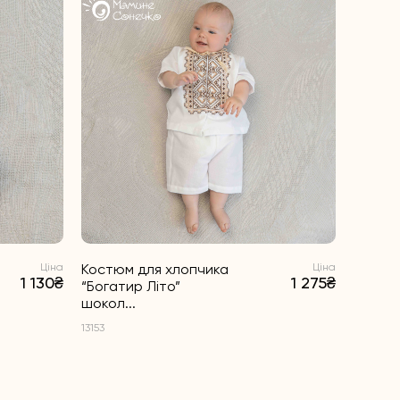
Ціна
Костюм для хлопчика
Ціна
Костю
1 130₴
1 275₴
“Богатир Літо”
“Богати
шокол...
13145
13153