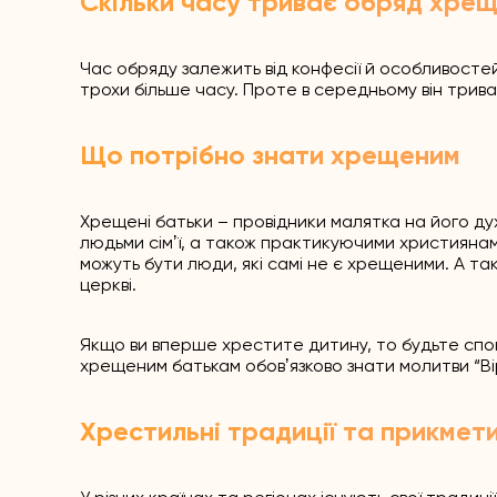
Скільки часу триває обряд хре
Час обряду залежить від конфесії й особливосте
трохи більше часу. Проте в середньому він трива
Що потрібно знати хрещеним
Хрещені батьки – провідники малятка на його ду
людьми сімʼї, а також практикуючими християна
можуть бути люди, які самі не є хрещеними. А та
церкві.
Якщо ви вперше хрестите дитину, то будьте спокі
хрещеним батькам обовʼязково знати молитви “В
Хрестильні традиції та прикмет