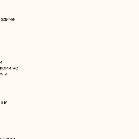
 займе
и
ьками не
я у
ння.