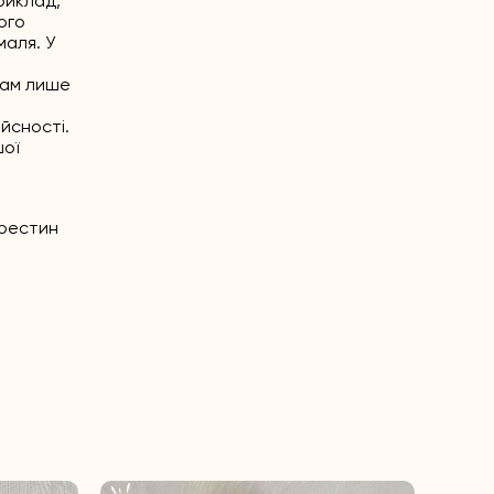
приклад,
ого
маля. У
рам лише
йсності.
шої
хрестин