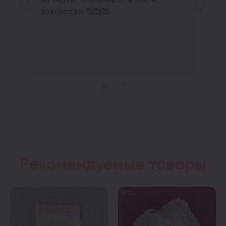
пожалеете! 🥰🥰🥰
Re
Щир
Рекомендуемые товары