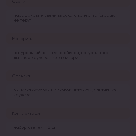
Свечи
парафоновые свечи высокого качества (сгорают,
не текут)
Материалы
натуральный лен цвета айвори, натуральное
льняное кружево цвета айвори
Отделка
вышивка бежевой шелковой ниточкой, бантики из
кружева
Комплектация
набор свечей – 2 шт.