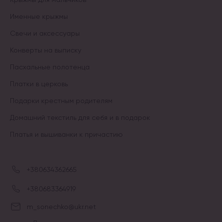
Именные крыжмы
Свечи и аксессуары
Конверты на выписку
Пасхальные полотенца
Платки в церковь
Подарки крестным родителям
Домашний текстиль для себя и в подарок
Платья и вышиванки к причастию
+380634362665
+380683364919
m_sonechko@ukr.net