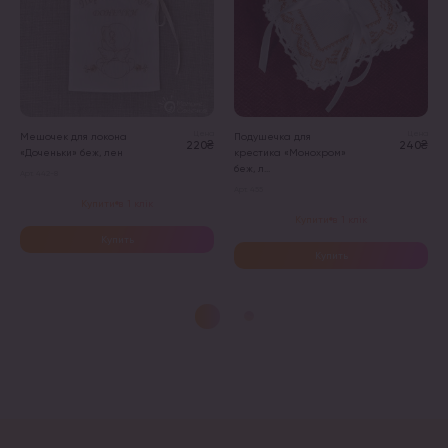
Цена
Цена
Мешочек для локона
Подушечка для
220₴
240₴
«Доченьки» беж, лен
крестика «Монохром»
беж, л...
Арт. 442-8
Арт. 455
Купити в 1 клік
Купити в 1 клік
Купить
Купить