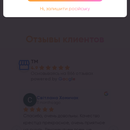
Ні, залишити російську
Отзывы клиентов
ТМ
4.9
Основываясь на 866 отзывах
powered by
G
o
o
g
l
e
Світлана Хомичак
11 months ago
Спасибо, очень довольны. Качество 
крестца прекрасное, очень приятное 
на ощупь. Рекомендуем всем, не 