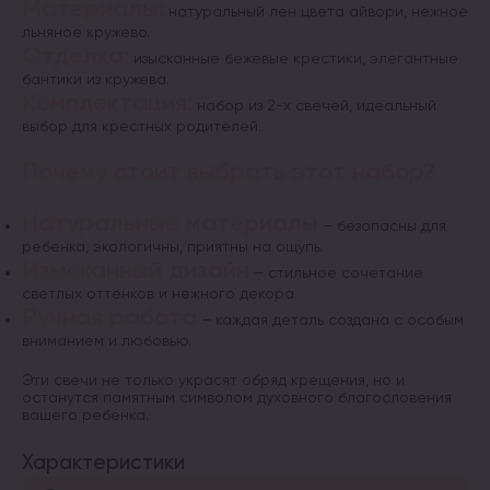
Материалы:
натуральный лен цвета айвори, нежное
льняное кружево.
Отделка:
изысканные бежевые крестики, элегантные
бантики из кружева.
Комплектация:
набор из 2-х свечей, идеальный
выбор для крестных родителей.
Почему стоит выбрать этот набор?
Натуральные материалы
– безопасны для
ребенка, экологичны, приятны на ощупь.
Изысканный дизайн
– стильное сочетание
светлых оттенков и нежного декора.
Ручная работа
– каждая деталь создана с особым
вниманием и любовью.
Эти свечи не только украсят обряд крещения, но и
останутся памятным символом духовного благословения
вашего ребенка.
Характеристики