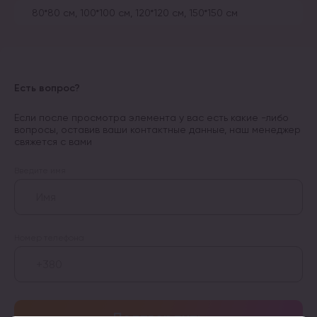
80*80 см, 100*100 см, 120*120 см, 150*150 см
Есть вопрос?
Если после просмотра элемента у вас есть какие -либо
вопросы, оставив ваши контактные данные, наш менеджер
свяжется с вами
Введите имя
Номер телефона