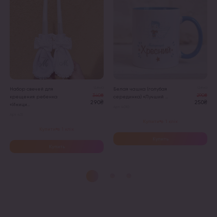
Цена
Цена
Набор свечей для
Белая чашка (голубая
340₴
290₴
крещения ребенка
серединка) «Лучший ...
290₴
250₴
«Иници...
Арт. 4010
Арт. 431
Купити в 1 клік
Купити в 1 клік
Купить
Купить