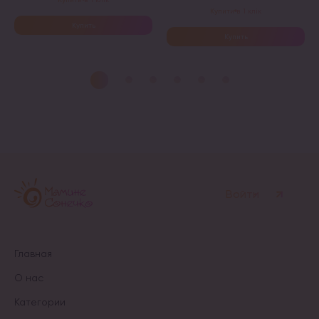
Купити в 1 клік
Купить
Купить
Этот
Этот
товар
товар
имеет
имеет
несколько
несколько
вариаций.
вариаций.
Опции
Опции
можно
можно
выбрать
выбрать
на
на
странице
странице
товара.
товара.
Войти
Главная
О нас
Категории