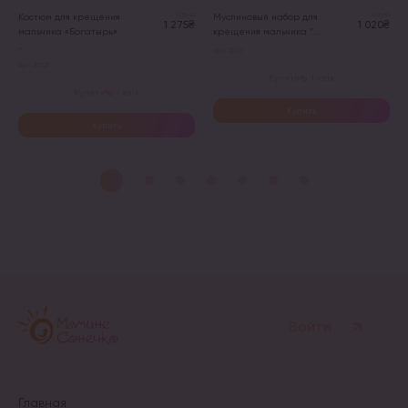
Цена
Цена
Костюм для крещения
Муслиновый набор для
1 275₴
1 020₴
мальчика «Богатырь»
крещения мальчика “...
...
Арт. 13016
Арт. 22321
Купити в 1 клік
Купити в 1 клік
Купить
Купить
Этот
Этот
товар
товар
имеет
имеет
несколько
несколько
вариаций.
вариаций.
Опции
Опции
можно
можно
выбрать
выбрать
на
на
странице
странице
товара.
товара.
Войти
Главная