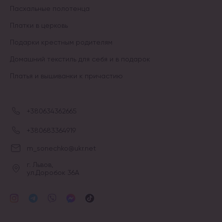
Пасхальные полотенца
Платки в церковь
Подарки крестным родителям
Домашний текстиль для себя и в подарок
Платья и вышиванки к причастию
+380634362665
+380683364919
m_sonechko@ukr.net
г. Львов,
ул.Доробок 36А