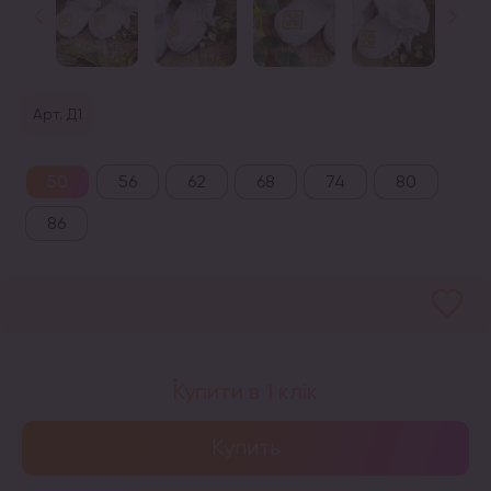
Арт. Д1
50
56
62
68
74
80
86
Купити в 1 клік
Купить