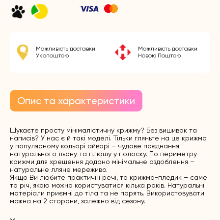
Можливість доставки
Можливість доставки
Укрпоштою
Новою Поштою
Опис та характеристики
Шукаєте просту мінімалістичну крижму? Без вишивок та
написів? У нас є й такі моделі. Тільки гляньте на це крижмо
у популярному кольорі айворі – чудове поєднання
натурального льону та плюшу у полоску. По периметру
крижми для хрещення додано мінімальне оздоблення –
натуральне лляне мереживо.
Якщо Ви любите практичні речі, то крижма-пледик – саме
та річ, якою можна користуватися кілька років. Натуральні
матеріали приємні до тіла та не парять. Використовувати
можна на 2 сторони, залежно від сезону.