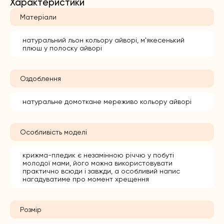
Характеристики
Матеріали
натуральний льон кольору айворі, м'якесенький
плюш у полоску айворі
Оздоблення
натуральне домоткане мереживо кольору айворі
Особливість моделі
крижма-пледик є незамінною річчю у побуті
молодої мами, його можна використовувати
практично всюди і завжди, а особливий напис
нагадуватиме про момент хрещення
Розмір