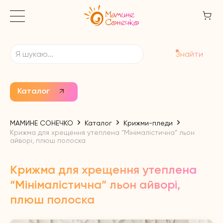
Знайти
Каталог
МАМИНЕ СОНЕЧКО
Каталог
Крижми-пледи
Крижма для хрещення утеплена “Мінімалістична” льон
айворі, плюш полоска
Крижма для хрещення утеплена
“Мінімалістична” льон айворі,
плюш полоска