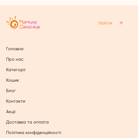
вибрати
вибрати
на
на
сторінці
сторінці
товару
товару
Увійти
Головна
Про нас
Категорії
Кошик
Блог
Контакти
Акції
Доставка та оплата
Політика конфіденційності