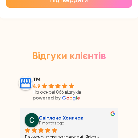
Відгуки клієнтів
ТМ
4.9
На основі 866 відгуків
powered by
G
o
o
g
l
e
Андрій Прайс
11 months ago