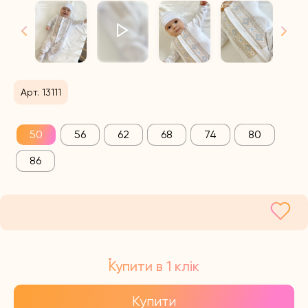
Арт. 13111
50
56
62
68
74
80
86
Купити в 1 клік
Купити