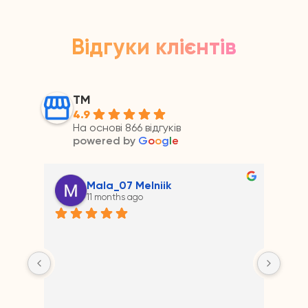
Відгуки клієнтів
ТМ
4.9
На основі 866 відгуків
powered by
G
o
o
g
l
e
Mala_07 Melniik
11 months ago