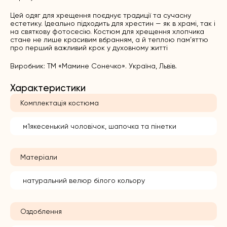
Цей одяг для хрещення поєднує традиції та сучасну
естетику. Ідеально підходить для хрестин — як в храмі, так і
на святкову фотосесію. Костюм для хрещення хлопчика
стане не лише красивим вбранням, а й теплою пам’яттю
про перший важливий крок у духовному житті
Виробник: ТМ «Мамине Сонечко». Україна, Львів.
Характеристики
Комплектація костюма
м1якесенький чоловічок, шапочка та пінетки
Матеріали
натуральний велюр білого кольору
Оздоблення