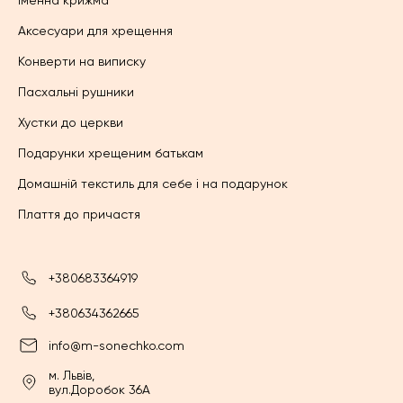
Аксесуари для хрещення
Конверти на виписку
Пасхальні рушники
Хустки до церкви
Подарунки хрещеним батькам
Домашній текстиль для себе і на подарунок
Плаття до причастя
+380683364919
+380634362665
info@m-sonechko.com
м. Львів,
вул.Доробок 36А