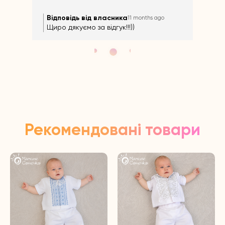
Відповідь від власника
Ві
11 months ago
Щиро дякуємо за відгук!!!))
Щир
Рекомендовані товари