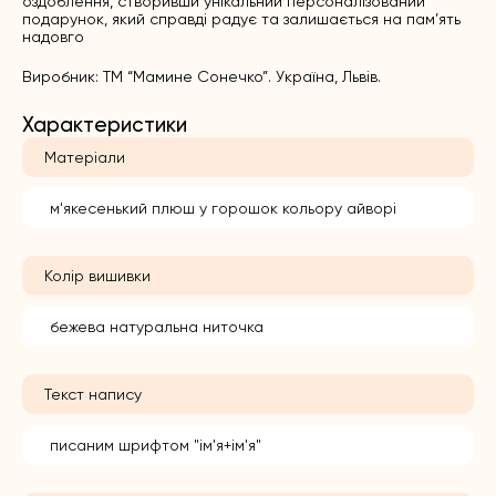
оздоблення, створивши унікальний персоналізований
подарунок, який справді радує та залишається на пам’ять
надовго
Виробник: ТМ “Мамине Сонечко”. Україна, Львів.
Характеристики
Матеріали
м'якесенький плюш у горошок кольору айворі
Колір вишивки
бежева натуральна ниточка
Текст напису
писаним шрифтом "ім'я+ім'я"