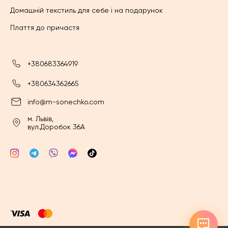
Домашній текстиль для себе і на подарунок
Плаття до причастя
+380683364919
+380634362665
info@m-sonechko.com
м. Львів,
вул.Доробок 36А