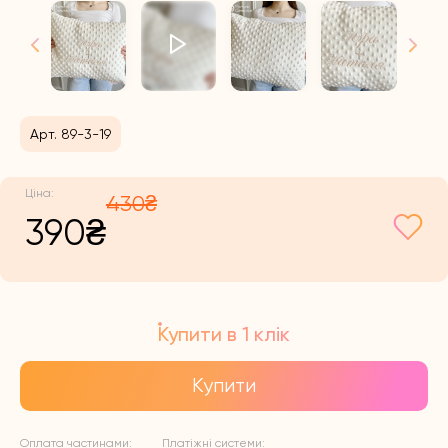
Арт. 89-3-19
430
₴
Оригінальна
Поточна
390
₴
ціна:
ціна:
Купити в 1 клік
430₴.
390₴.
Купити
Оплата частинами:
Платіжні системи: