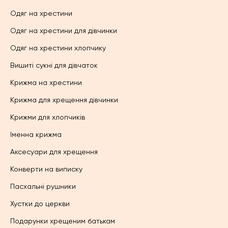
Одяг на хрестини
Одяг на хрестини для дівчинки
Одяг на хрестини хлопчику
Вишиті сукні для дівчаток
Крижма на хрестини
Крижма для хрещення дівчинки
Крижми для хлопчиків
Іменна крижма
Аксесуари для хрещення
Конверти на виписку
Пасхальні рушники
Хустки до церкви
Подарунки хрещеним батькам