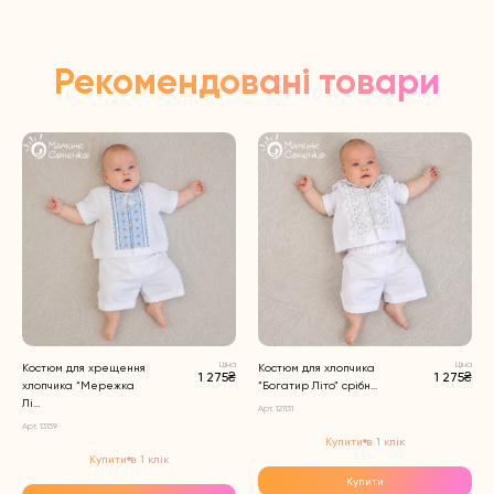
Рекомендовані товари
Ціна
Ціна
Костюм для хрещення
Костюм для хлопчика
1 275₴
1 275₴
хлопчика “Мережка
“Богатир Літо” срібн...
Лі...
Арт. 121131
Арт. 13159
Купити в 1 клік
Купити в 1 клік
Купити