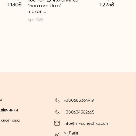
1 130₴
1 275₴
“Богатир Літо”
“Богати
шокол...
Арт. 1314
Арт. 13153
я
+380683364919
 дівчинки
+380634362665
 хлопчика
info@m-sonechko.com
м. Львів,