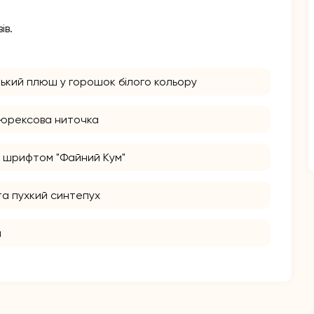
ів.
нький плюш у горошок білого кольору
люрексова ниточка
 шрифтом "Файний Кум"
та пухкий синтепух
м