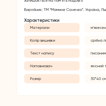
залишається на пам’ять надовго
Виробник: ТМ “Мамине Сонечко”. Україна, Льв
Характеристики
Матеріали
м'якесе
Колір вишивки
срібна 
Текст напису
писаним
Наповнювач
якісний 
Розмір
30*40 с