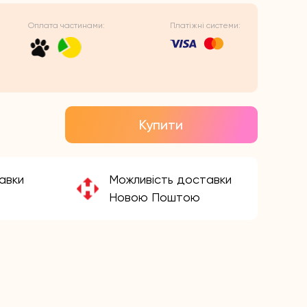
Оплата частинами:
Платіжні системи:
игінальна
точна
а:
а:
Купити
₴.
₴.
авки
Можливість доставки
Новою Поштою