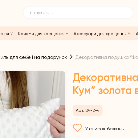
ення
Крижми для хрещення
Аксесуари для хрещення
А
иль для себе і на подарунок
Декоративна подушка “Фай
Декоративна
Кум” золота 
Арт. 89-2-4
У список бажань