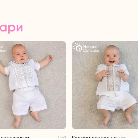
вари
ля хлопчика
Ціна
Костюм для хрещення