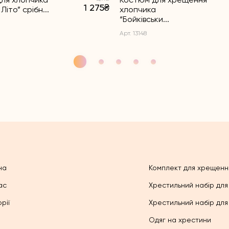
1 275₴
Літо” срібн...
хлопчика
“Бойківськи...
Арт. 13148
на
Комплект для хрещенн
ас
Хрестильний набір для
рії
Хрестильний набір для
Одяг на хрестини