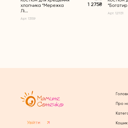
1 275₴
хлопчика “Мережка
“Богатир 
Лі...
Арт. 121131
Арт. 13159
Голов
Про н
Катего
Увійти
Кошик