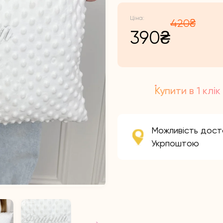
420
₴
Ор
По
390
₴
цін
цін
Купити в 1 клік
420
390
Можливість дост
Укрпоштою