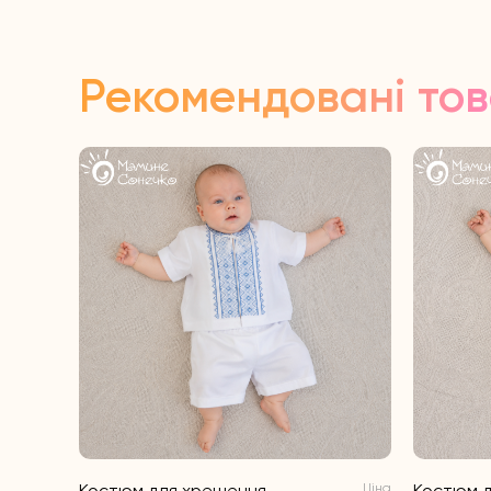
Рекомендовані то
Костюм для хрещення
Ціна
Костюм д