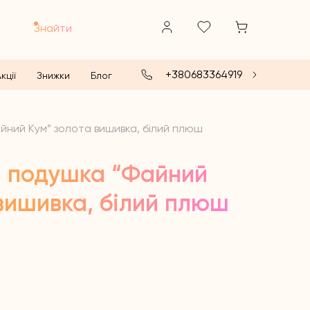
Знайти
+380683364919
кції
Знижки
Блог
ний Кум” золота вишивка, білий плюш
 подушка “Файний
вишивка, білий плюш