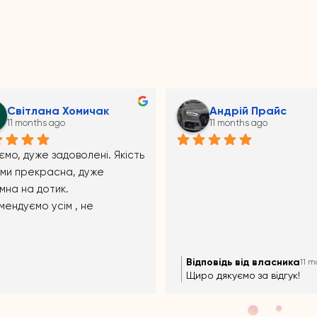
Mala_07 Melniik
Аноним
11 months ago
11 months ago
повідь від власника
Відповідь від власника
11 months ago
11 m
о дякуємо за відгук!!!))
Щиро дякуємо за відгук!!!))