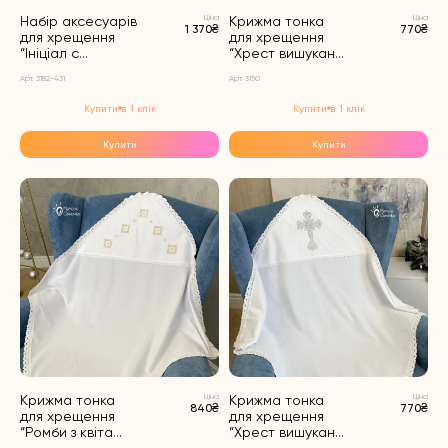
Набір аксесуарів
Ціна
Крижма тонка
Ціна
1 370₴
770₴
для хрещення
для хрещення
“Ініціал с...
“Хрест вишукан...
Арт. 3182-431
Арт. 3150
Цей
Цей
Купити в 1 клік
Купити в 1 клік
товар
товар
має
має
Купити
Купити
кілька
кілька
варіантів.
варіантів.
Параметри
Параметри
можна
можна
вибрати
вибрати
на
на
сторінці
сторінці
товару
товару
Крижма тонка
Ціна
Крижма тонка
Ціна
840₴
770₴
для хрещення
для хрещення
“Ромби з квіта...
“Хрест вишукан...