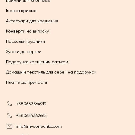
Крижми для хлопчиків
Іменна крижма
Аксесуари для хрещення
Конверти на виписку
Пасхальні рушники
Хустки до церкви
Подарунки хрещеним батькам
Домашній текстиль для себе і на подарунок
Плаття до причастя
+380683364919
+380634362665
info@m-sonechko.com